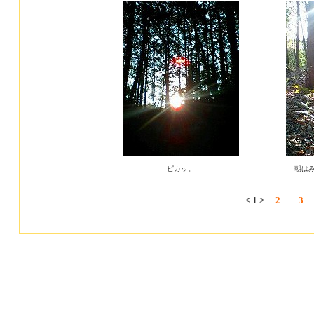
ピカッ。
朝は
< 1 >
2
3