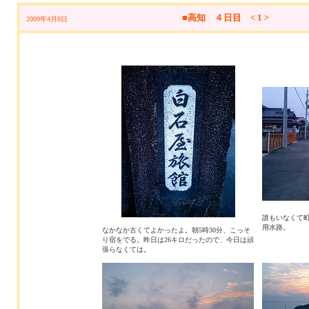
■高知 ４日目 < 1 >
2009年4月8日
誰もいなくて
用水路。
なかなか古くてよかったよ。朝5時30分、こっそ
り宿をでる。昨日は26キロだったので、今日は頑
張らなくては。