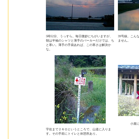
5時52分、うっすら。毎日微妙にちがいますが、
39号線。こん
朝は半袖のシャツと薄手のパーカーだけでは、ち
ません。
と寒い。薄手の手袋あれば、この寒さは解決か
な。
小屋
宇佐まで２キロというところで、山道に入りま
す。その手前にトイレと休憩所あり。