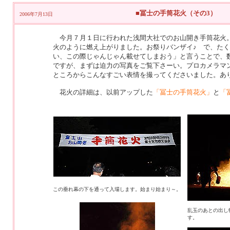
■冨士の手筒花火（その3）
2006年7月13日
今月７月１日に行われた浅間大社でのお山開き手筒花火。
火のように燃え上がりました。お祭りバンザイ♪ で、た
い、この際じゃんじゃん載せてしまおう」と言うことで、
ですが、まずは迫力の写真をご覧下さーい。プロカメラマ
ところからこんなすごい表情を撮ってくださいました。あ
花火の詳細は、以前アップした
「冨士の手筒花火」
と
「
この垂れ幕の下を通って入場します。始まり始まり～。
乱玉のあとの出し
す。