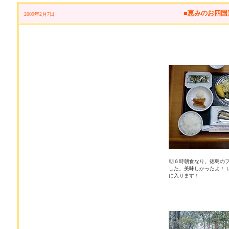
■恵みのお四国巡
2009年2月7日
朝６時朝食なり。徳島の
した。美味しかったよ！ 
に入ります！