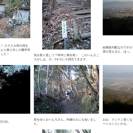
！ 八十八カ所の祠を
結構急勾配なのですが
なんと振り出しの藤井寺
景が見えると、ほっ。
ました！
気を取り直して７時半に再出発！ このへんろこ
ろがしは、12，9キロに６回出てきます。
前をゆくおへんろさん。80歳の人にも会いまし
おお、ドンドン高くな
日の出。
た。
ートルくらいかな。