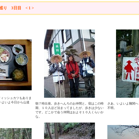
り 3日目 < 1 >
フィッシュカツもありま
いよいよ今日から山道
朝７時出発。歩きへんろのお仲間と。宿はこの時
さあ、いよいよ難関へ
期、１０人ほど泊まってましたが、歩きは少ない
不明。
です。どこかで会う仲間はおよそ１０人くらいか
な。