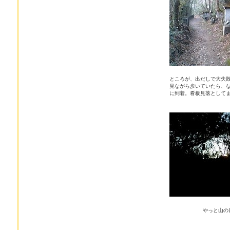
ところが、出だしで大失敗
見ながら歩いていたら、
に到着。看板見落として
やっと山の