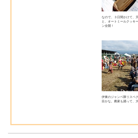
なので、３日間かけて、
と、オートミールクッキ
ン全開！
伊東のジャンベ隊リスペ
目かな。農家も踊って、