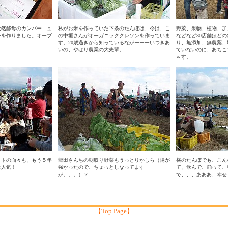
天然酵母のカンパーニュ
私がお米を作っていた下条のたんぼは、今は、こ
野菜、果物、植物、加
ーを作りました。オーブ
の中垣さんがオーガニッククレソンを作っていま
などなど30店舗ほど
す。20歳過ぎから知っているながーーーいつきあ
り、無添加、無農薬、
いの、やはり農業の大先輩。
ていないのに、あちこ
～す。
クトの面々も、もう５年
龍田さんちの朝取り野菜もうっとりかしら（陽が
横のたんぼでも、こん
大人気！
強かったので、ちょっとしなってます
て、飲んで、踊って、
が。。。）？
で、、、あああ、幸せ
【Top Page】