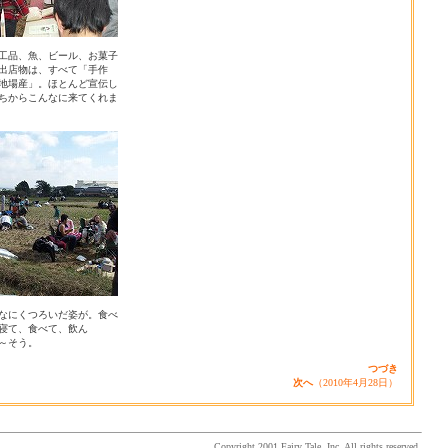
工品、魚、ビール、お菓子
の出店物は、すべて「手作
地場産」。ほとんど宣伝し
ちからこんなに来てくれま
なにくつろいだ姿が。食べ
寝て、食べて、飲ん
～そう。
つづき
次へ
（2010年4月28日）
Copyright 2001 Fairy Tale, Inc. All rights reserved.