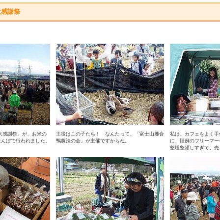
大感謝祭
の大感謝祭」が、お米の
主役はこの子たち！ なんたって、「富士山麓合
私は、カフェをよく手
たんぼで行われました。
鴨農法の会」が主催ですからね。
に、恒例のフリーマー
整理整頓しすぎて、売