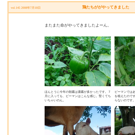
鶏たちががやってきました
vol.145 2008年7月18日
またまた命がやってきましたよーん。
ほんとうに今年の朝霧は濃霧が多かったです。７
ピーマンでは
月に入っても、ピーマンはこんな感じ。堅くてち
を植えたので
いちゃいのん。
らないのです