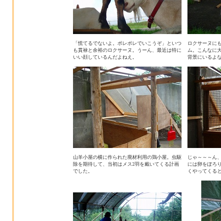
「慌てるでないよ。ポレポレでいこうぞ」といつ
ロクサーヌに
も貫禄と余裕のロクサーヌ。うーん、最近は特に
ム。こんなに
いい顔しているんだよねえ。
背景にいるよ
山羊小屋の横に作られた廃材利用の鶏小屋。虫駆
じゃ～～～ん
除を期待して、当初はメス2羽を戴いてくる計画
には卵をぽろ
でした。
くやってくる