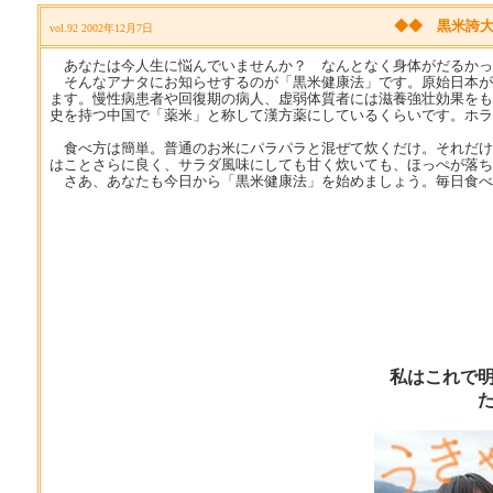
◆◆ 黒米誇
vol.92 2002年12月7日
あなたは今人生に悩んでいませんか？ なんとなく身体がだるかっ
そんなアナタにお知らせするのが「黒米健康法」です。原始日本が
ます。慢性病患者や回復期の病人、虚弱体質者には滋養強壮効果をも
史を持つ中国で「薬米」と称して漢方薬にしているくらいです。ホラ
食べ方は簡単。普通のお米にパラパラと混ぜて炊くだけ。それだけ
はことさらに良く、サラダ風味にしても甘く炊いても、ほっぺが落ち
さあ、あなたも今日から「黒米健康法」を始めましょう。毎日食べ
私はこれで