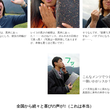
密は、黒米にあっ
レイコの黒さの秘密は、黒米にあっ
そうなんです。”楽農”
。なにしろ、彼女の内輪が
た！･････わけねーッス。ボルネオの日焼け
すね！ パチプロになろ
で真っ黒！（写真は一部誇張してあります
が･････。
が、本物も驚くほど黒いです）
こんなメンツでつ
一個いかがッスか
ノー天気な面々に呆れな
真面目に来年の米作りを
全国から続々と喜びの声が!!（これは本当）