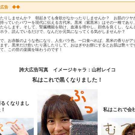
大広告 ◆◆
たりしませんか？ 朝起きても食欲がなかったりしませんか？ お肌のツヤ
持っていたパワーを現代に伝える古代米。黒米（紫黒米）はその一種であり
たらします。そして、腎臓機能を助け、血液を増やし、顔色を良くし、なん
ホラ、読んでいるだけで、なんだか元気になってくる気がしませんか？
で、お赤飯のような色になり、人生バラ色。一口食べれば、黒米の香りがア
ます。黒米だけ炊いたり蒸したりして、おはぎやお餅にするとお肌は艶々で
て、この世の楽園を味わうのです！
誇大広告写真 イメージキャラ：山村レイコ
私はこれで黒くなりました！
明るくなりまし
た！
私はこれで会