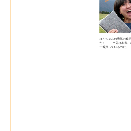
はんちゃんの元気の秘
た！･････半分は本当
一番買っているのだ。