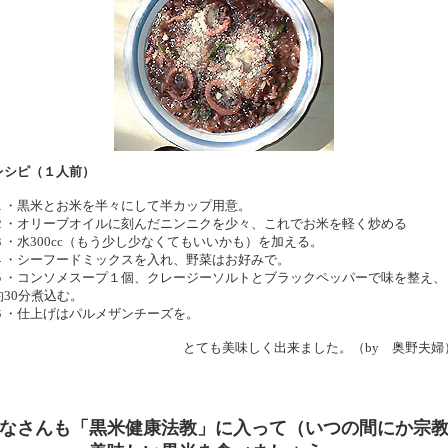
レシピ（１人前）
１・黒米とお米を半々にして半カップ用意。
２・オリーブオイルに刻んだニンニクを少々、これでお米を軽く炒める
３・水300cc（もう少し少なくてもいいかも）を加える。
４・シーフードミックスを入れ、野菜はお好みで。
５・コンソメスープ１個、クレージーソルトとブラックペッパーで味を整え、
約30分煮込む。
６・仕上げはパルメザンチーズを。
とても美味しく出来ました。（by 奥野夫婦
なさんも「黒米健康法教」に入って（いつの間にか宗