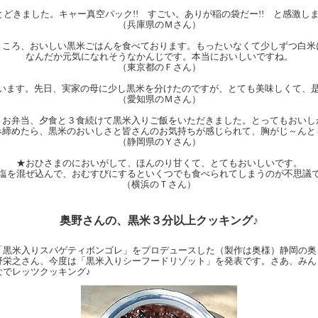
･とどきました。キャー真空パック!! すごい。ありが稲の袋だー!! と感激し
（兵庫県のＭさん）
ところ、おいしい黒米ごはんを食べております。もったいなくて少しずつ白米
なんだか元気になれそうなかんじです。本当においしいですね。
（東京都のＦさん）
います。先日、実家の母に少し黒米を分けたのですが、とても美味しくて、
（愛知県のＭさん）
、お弁当、夕食と３食続けて黒米入りご飯をいただきました。とってもおい
み締めたら、黒米のおいしさと皆さんのお気持ちが感じられて、胸がじ～んと
（静岡県のＹさん）
★おひさまのにおいがして、ほんのり甘くて、とてもおいしいです。
塩を混ぜ込んで、おむすびにするといくつでも食べられてしまうのが不思議
（横浜のＴさん）
奥野さんの、黒米３分以上クッキング♪
「黒米入りスパゲティボンゴレ」をプロデュースした（製作は奥様）静岡の奥
野栄之さん、今度は「黒米入りシーフードリゾット」を発表です。さあ、みん
なでレッツクッキング♪