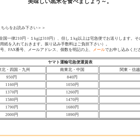
美味しい黒米を食べましょう～。
こちらをお読み下さい＞＞
全国一律210円・１kgは310円）、但し１kg以上は宅急便でお送りします
替用紙を入れておきます。振り込み手数料はご負担下さい）。
、FAX番号、メールアドレス、個数を明記の上、
メール
でお申し込みくだ
ヤマト運輸宅急便運賃表
東北・四国・九州
南東北・中国
関東・信越
950円
840円
1160円
1050円
1370円
1260円
1580円
1470円
1790円
1680円
2000円
1890円