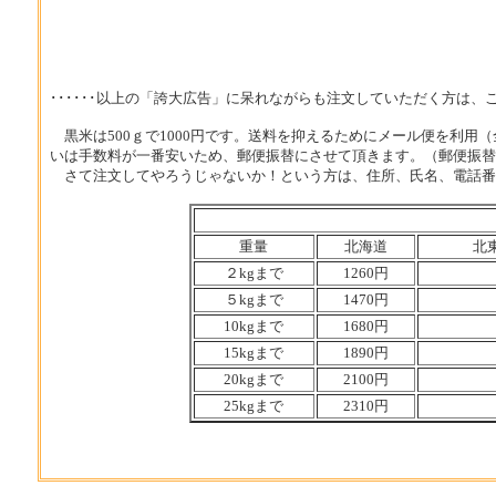
･･････以上の「誇大広告」に呆れながらも注文していただく方は、
黒米は500ｇで1000円です。送料を抑えるためにメール便を利用（
いは手数料が一番安いため、郵便振替にさせて頂きます。（郵便振
さて注文してやろうじゃないか！という方は、住所、氏名、電話番号
重量
北海道
北
２kgまで
1260円
５kgまで
1470円
10kgまで
1680円
15kgまで
1890円
20kgまで
2100円
25kgまで
2310円