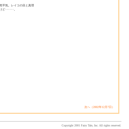
然平気。レイコの目と真理
･･････。
次へ（2002年12月7日）
Copyright 2001 Fairy Tale, Inc. All rights reserved.