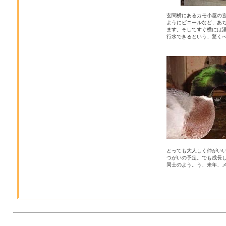
玄関横にあるカモ小屋の
ようにビニールなど、あ
ます。そしてすぐ横には
行水できるという、驚く
とっても大人しく仲がい
つがいの予定。でも成長
同士のよう。う、来年、