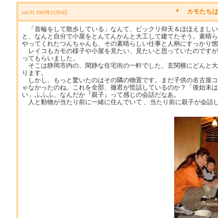
＊ カモたち
vol.91 2002年12月6日
「首輪をして散歩している」なんて、ビックリ仰天＆ほほえましい
と、なんと自分で小屋をとんてんかんと大工して建てたそう。素晴ら
やってくれたつんちゃんも、その素晴らしい仕事と人柄にすっかり惚
レイコもカモの様子や小屋を見たい、見たいと思っていたのですが
ってもらいました。
そこは静岡市内の、閑静な住宅街の一軒でした。玄関横にどんと大き
ります。
しかし、もっと驚いたのはその隣の物置です。まだ子供の名古屋コ
ゃなかったのね。これを全部、徹君が世話しているのか？「後始末は
い」ふふふ、なんだか『親子』って感じの会話だなあ。
人と動物が当たり前に一緒に住んでいて 、当たり前に親子が会話