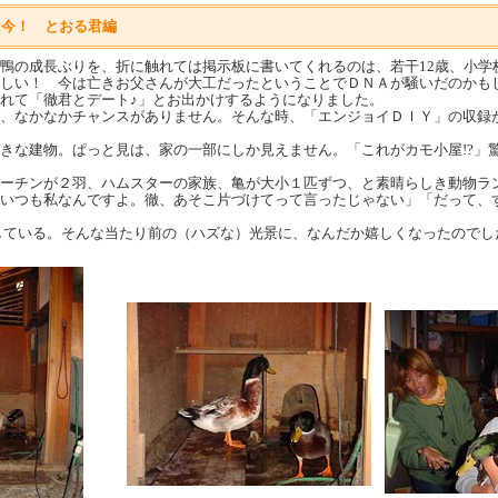
は今！ とおる君編
鴨の成長ぶりを、折に触れては掲示板に書いてくれるのは、若干12歳、小学
しい！ 今は亡きお父さんが大工だったということでＤＮＡが騒いだのかも
れて「徹君とデート♪」とお出かけするようになりました。
、なかなかチャンスがありません。そんな時、「エンジョイＤＩＹ」の収録
な建物。ぱっと見は、家の一部にしか見えません。「これがカモ小屋!?」
ーチンが２羽、ハムスターの家族、亀が大小１匹ずつ、と素晴らしき動物ラ
いつも私なんですよ。徹、あそこ片づけてって言ったじゃない」「だって、
している。そんな当たり前の（ハズな）光景に、なんだか嬉しくなったのでし