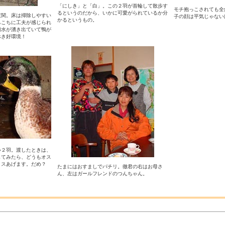
「にしき」と「白」。この２羽が首輪して散歩す
モチ抱っこされても全
るというのだから、いかに可愛がられているか分
玄関。床は掃除しやすい
子の顔は平気じゃないけど
かるというもの。
ちこちに工夫が感じられ
湧水が湧き出ていて鴨が
べき好環境！
い２羽。渡したときは、
してみたら、どうもオス
メスあげます。だめ？
たまにはおすましでパチリ。徹君の右はお母さ
ん、左はガールフレンドのつんちゃん。