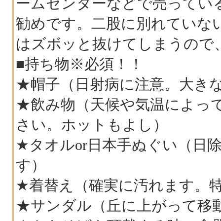
ームセンターなどで売ってい
勧めです。二股に別れていな
はズボッと抜けてしまうので
■持ち物※必須！！
★帽子（日射病に注意。大き
★飲み物（天候や気温によっ
さい。ホットもよし）
★タオルor日本手ぬぐい（日
す）
★着替え（確実に汚れます。
★サンダル（丘に上がって移