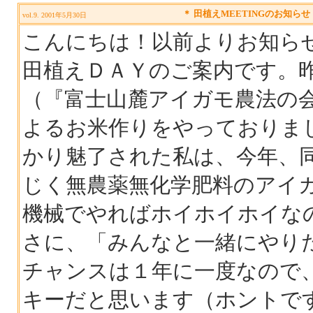
＊ 田植えMEETINGのお知ら
vol.9. 2001年5月30日
こんにちは！以前よりお知ら
田植えＤＡＹのご案内です。
（『富士山麓アイガモ農法の
よるお米作りをやっておりま
かり魅了された私は、今年、
じく無農薬無化学肥料のアイ
機械でやればホイホイホイな
さに、「みんなと一緒にやり
チャンスは１年に一度なので
キーだと思います（ホントで