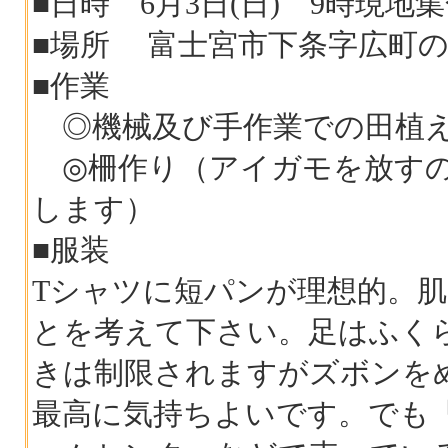
■日時 6月3日(日) 9時現
■場所 富士宮市下条字広町の3
■作業
◎機械及び手作業での田植え
◎柵作り（アイガモを放すの
します）
■服装
Tシャツに短パンが理想的。
とを考えて下さい。足はふく
きは制限されますがズボンを
最高に気持ちよいです。でも