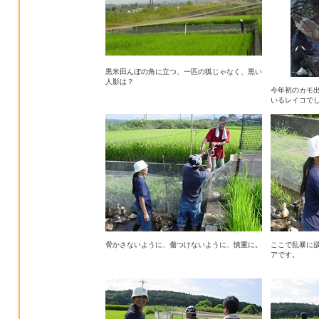
黒米田んぼの角に立つ、一匹の狐じゃなく、黒い
人影は？
今年初のカモ
いるレイコで
脅かさないように、傷つけないように、慎重に。
ここで乱暴に
アです。