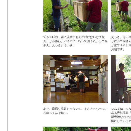
でも長い間、箱に入れておくわけにはいけませ
えっさ、ほい
ん。じゃあね、バイバイ。行っておくれ、カゴ屋
うにカゴ屋さ
さん。えっさ、ほいさ。
が家で１０日
お宿です。
あり、日帰り温泉じゃないの。まさみっちゃん、
なんてね、ん
さぼってんでね～。
ある天然温泉「
新天地なので
慣れしている