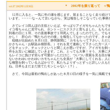
＊ 2002年を振り返って ＜
vol.87 2002年11月30日
12月に入ると、一気に年の瀬を感じます。留まることなく走り続けて
います。･･････な～んて言いながら、実は報告しそこなっていた事
さてレイコ田んぼの主役といえば、やっぱりアイガモちゃんたちです。
イコ母ちゃんに見守られ、ホント～にスクスクと育ちました。もちろ
到着の日に１羽、その直後事故で１羽死んでしまったのでした。でも
かし！ 肝心の「鴨たちのその後」を報告してなかったのです、きゃ
稲穂が出始めた８月11日、静岡新聞に「カモもらって下さい。ただ
かさちゃん・お馴染み畑部長。）それを見て連絡して下さった方一人
どをチェック。チェックというと聞こえが悪いですが、アイガモを飼
件をお互いに確認していきます。これ、とっても大事！そう、大事に大
もレイコに負けず劣らず可愛がっただけに、ついつい里親を見る目が
ないかわゆいかわゆいカモちゃんたち全員が「大事にしてくれる」人
な種類を飼っている人ばかりで、私たちよりずっとずっと詳しい人も
ね。日本もまだまだ捨てたモンじゃない（？）。
さて、今回は最初の鴨出しがあった８月13日の様子を一気に掲載です。