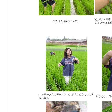
あっという間
この日の作業は６人で。
い！来年は出
ウィリーさんのガールフレンド「ちえさん」もき
にききき。都
ゃっきゃ。