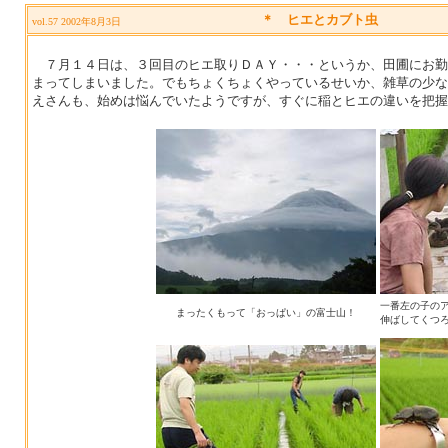
＊
ヒエとカブト虫
vol.57 2002年8月3日
７月１４日は、３回目のヒエ取りＤＡＹ・・・というか、田圃にお勤
まってしまいました。でもちょくちょくやっているせいか、雑草の少な
えさんも、始めは悩んでいたようですが、すぐに稲とヒエの違いを把握
一番左の子の
まったくもって「おっぱい」の富士山！
伸ばしてくつ