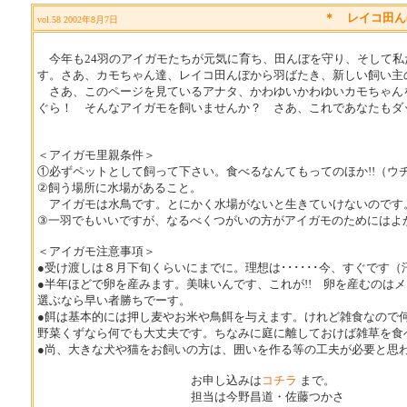
＊
レイコ田ん
vol.58 2002年8月7日
今年も24羽のアイガモたちが元気に育ち、田んぼを守り、そして私た
す。さあ、カモちゃん達、レイコ田んぼから羽ばたき、新しい飼い主
さあ、このページを見ているアナタ、かわゆいかわゆいカモちゃん
ぐら！ そんなアイガモを飼いませんか？ さあ、これであなたもダッ
＜アイガモ里親条件＞
①必ずペットとして飼って下さい。食べるなんてもってのほか!!（ウ
②飼う場所に水場があること。
アイガモは水鳥です。とにかく水場がないと生きていけないのです
③一羽でもいいですが、なるべくつがいの方がアイガモのためにはよ
＜アイガモ注意事項＞
●受け渡しは８月下旬くらいにまでに。理想は･･････今、すぐです（汗
●半年ほどで卵を産みます。美味いんです、これが!! 卵を産むの
選ぶなら早い者勝ちでーす。
●餌は基本的には押し麦やお米や鳥餌を与えます。けれど雑食なので
野菜くずなら何でも大丈夫です。ちなみに庭に離しておけば雑草を食
●尚、大きな犬や猫をお飼いの方は、囲いを作る等の工夫が必要と思
お申し込みは
コチラ
まで。
担当は今野昌道・佐藤つかさ