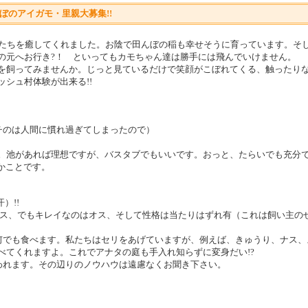
ぼのアイガモ・里親大募集!!
ちを癒してくれました。お陰で田んぼの稲も幸せそうに育っています。そして
の元へお行き?！ といってもカモちゃん達は勝手には飛んでいけません。
を飼ってみませんか。じっと見ているだけで笑顔がこぼれてくる、触ったりな
シュ村体験が出来る!!
チのは人間に慣れ過ぎてしまったので）
。池があれば理想ですが、バスタブでもいいです。おっと、たらいでも充分
かことです。
）!!
はメス、でもキレイなのはオス、そして性格は当たりはずれ有（これは飼い主の
何でも食べます。私たちはセリをあげていますが、例えば、きゅうり、ナス、
べてくれますよ。これでアナタの庭も手入れ知らずに変身だい!?
われます。その辺りのノウハウは遠慮なくお聞き下さい。