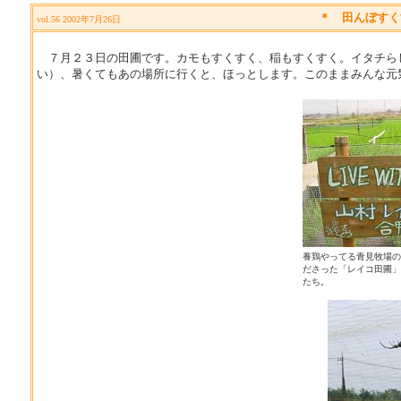
＊
田んぼすく
vol.56 2002年7月26日
７月２３日の田圃です。カモもすくすく、稲もすくすく。イタチら
い）、暑くてもあの場所に行くと、ほっとします。このままみんな元
養鶏やってる青見牧場の
ださった「レイコ田圃」
たち。