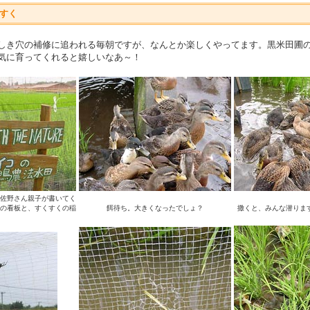
すく
しき穴の補修に追われる毎朝ですが、なんとか楽しくやってます。黒米田圃の
気に育ってくれると嬉しいなあ～！
佐野さん親子が書いてく
の看板と、すくすくの稲
餌待ち。大きくなったでしょ？
撒くと、みんな潜りま