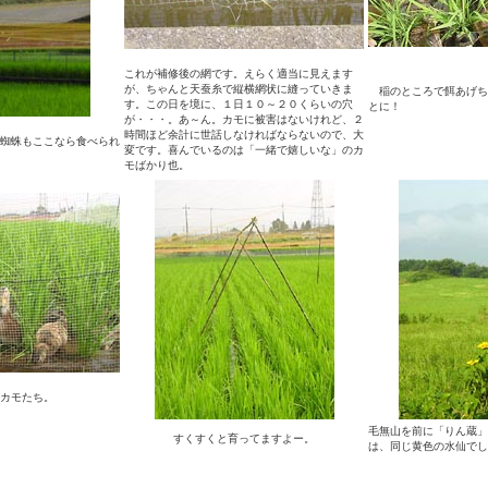
これが補修後の網です。えらく適当に見えます
が、ちゃんと天蚕糸で縦横網状に縫っていきま
稲のところで餌あげち
す。この日を境に、１日１０～２０くらいの穴
とに！
が・・・。あ～ん。カモに被害はないけれど、２
時間ほど余計に世話しなければならないので、大
蜘蛛もここなら食べられ
変です。喜んでいるのは「一緒で嬉しいな」のカ
モばかり也。
カモたち。
毛無山を前に「りん蔵」
すくすくと育ってますよー。
は、同じ黄色の水仙でし