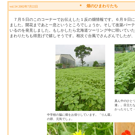
＊
畑のひまわりたち
vol.54 2002年7月22日
７月５日のこのコーナーでお伝えした１反の畑情報です。６月９日に
ました。開花まであと一息というところでしょうか。そして改築パーテ
いるのを発見しました。もしかしたら北海道ツーリング中に咲いていた
まわりたちも得意げで嬉しそうです。相次ぐ台風でさんざんでしたが、
真ん中のひと
連」。目立た
かったりして
中学校の脇に畑をお借りしています。「りん蔵」
の群、元気でしょ。