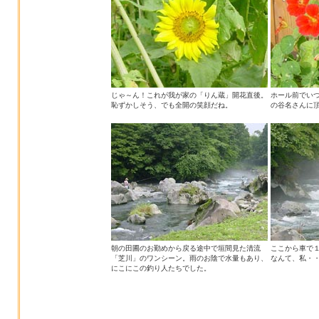
じゃ～ん！これが我が家の「りん蔵」開花直後。
ホール前でい
恥ずかしそう、でも全開の笑顔だね。
の谷名さんに
朝の田圃のお勤めから戻る途中で垣間見た清流
ここから車で
「芝川」のワンシーン。雨のお陰で水量もあり、
なんて、私・
にこにこの釣り人たちでした。