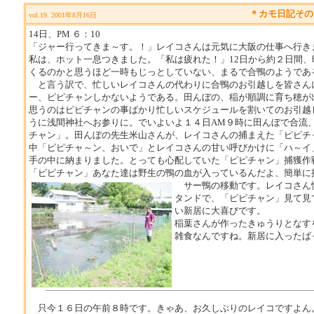
＊カモ日記その
vol.19. 2001年8月16日
14日、PM ６：10
「ジャー行ってきま～す。！」レイコさんは元気に大阪の仕事へ行き
私は、ホット一息つきました。「私は疲れた！」12日から約２日間
くるのかと思うほど一時もじっとしていない、まるで合鴨のようであ
と言う訳で、忙しいレイコさんの代わりに合鴨のお引越しを皆さん
ー、ピピチャンしかないようである。田んぼの、稲が順調に育ち穂が
思うのはピピチャンの事ばかり忙しいスケジュールを割いてのお引越
うに浅間神社へお参りに。でいよいよ１４日AM９時に田んぼで合流
チャン」。田んぼの先生米山さんが、レイコさんの捕まえた「ピピチ
中「ピピチャ～ン、おいで」とレイコさんの甘い呼びかけに「ハ～イ
手の中に納まりました。とっても心配していた「ピピチャン」捕獲作
「ピピチャン」あなた達は野生の鴨の血が入っているんだよ、簡単に
サー鴨の移動です。レイコさん慎
タンドで、「ピピチャン」見て見
い新居に大喜びです。
稲葉さんが作ったきゅうりとなす
雑食なんですね。新居に入ったば
只今１６日の午前８時です。きゃあ、お久しぶりのレイコですよん