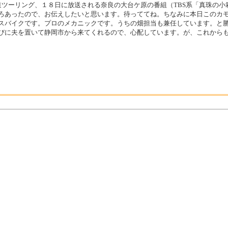
道ツーリング、１８日に放送される奈良の大台ケ原の番組（TBS系「真珠の小
ろあったので、お伝えしたいと思います。待っててね。ちなみに本日このカ
スバイクです。プロのメカニックです。うちの畑担当も兼任しています。と
びに夫を置いて静岡市から来てくれるので、心配しています。が、これから