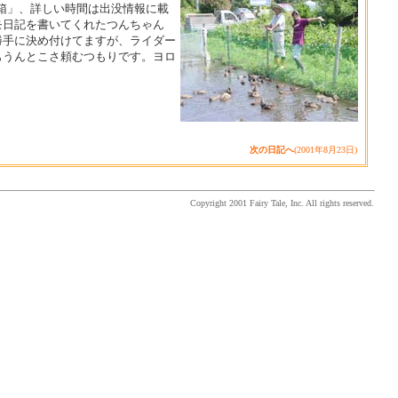
箱」、詳しい時間は出没情報に載
モ日記を書いてくれたつんちゃん
勝手に決め付けてますが、ライダー
もうんとこさ頼むつもりです。ヨロ
次の日記へ
(2001年8月23日)
Copyright 2001 Fairy Tale, Inc. All rights reserved.