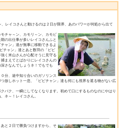
レ、レイコさんと動けるのは２日が限界、あのパワーが何処から出て
カモチャ～ン、カモリ～ン、カモピ
長期の出仕事が多いレイコさんふと
ピチャン」達が無事に移動できるよ
ピチャン」達とあと数羽の「ピピ
手強く米山さんが心配そうに見守る
イ捕まえてとばかりにレイコさんの
の深さなんでしょうネ！でもでも
０分、途中知り合いのガソリンス
づつ放しホット一息、「ピピチャン」達も何にも視界を遮る物がない広
バクバク、一瞬にしてなくなります。初めて口にするものなのにやはり
ね、ネ～！レイコさん。
。あと２日で勝負つけますから、そ