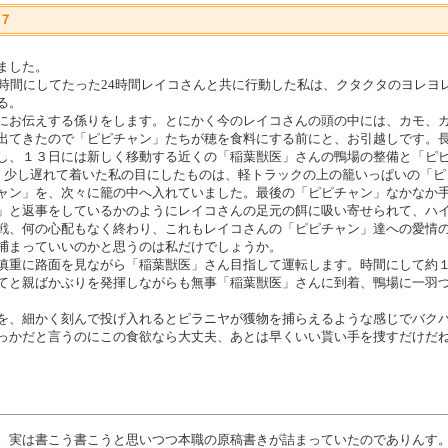
７
ました。
、時間にしてたった24時間レイコさんと共に行動した私は、クタクタのヨレヨ
る。
にお伝えする係りをします。とにかく今のレイコさんの頭の中には、カモ、
出てきたので「ピピチャン」たちが穂を食料にする前にと、お引越しです。
し、１３日には新しく移動する近くの「稲葉獣医」さんの鴨場の整備と「ピ
、少し遅れて着いた私の目にしたものは、軽トラックの上の籠いっぱいの「ピ
ャン」を、次々に籠の中へ入れていました。最後の「ピピチャン」なかなか
」と返事をしているかのようにレイコさんの足元の餌に吸い寄せられて、ハ
戦、何の心配もなく終わり、これもレイコさんの「ピピチャン」達への愛情
捕まっていいのかと思うのは私だけでしょうか。
重に路面を見ながら「稲葉獣医」さん目指して運転します。時間にして約１
てと親ばかぶりを発揮しながらも無事「稲葉獣医」さんに到着、鴨場に一羽
を、細かく刻んで投げ入れるとピラニヤが獲物を捕らえるような感じでバク
っかだと言うのにこの食欲なら大丈夫、あとは早くいい貰い手を捜すだけだ
。実は書こう書こうと思いつつ本職の原稿書きが詰まっていたのでありんす