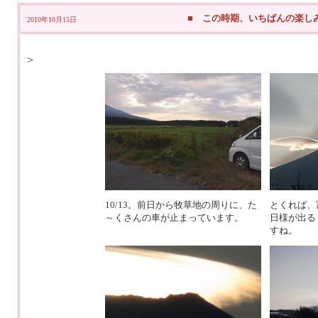
■ この時期、いちばんの楽し
2010年10月15日
>
10/13。前日から牧草地の周りに、た
とくれば、
～くさんの車が止まっています。
日様が出る
すね。