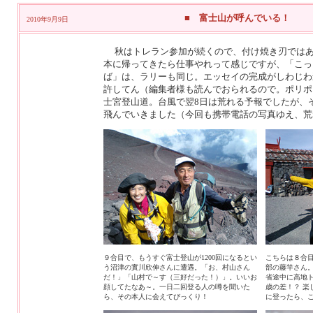
■ 富士山が呼んでいる！
2010年9月9日
秋はトレラン参加が続くので、付け焼き刃ではあ
本に帰ってきたら仕事やれって感じですが、「こっ
ば」は、ラリーも同じ。エッセイの完成がしわじわ
許してん（編集者様も読んでおられるので。ポリポ
士宮登山道。台風で翌8日は荒れる予報でしたが、
飛んでいきました（今回も携帯電話の写真ゆえ、荒
９合目で、もうすぐ富士登山が1200回になるとい
こちらは８合
う沼津の實川欣伸さんに遭遇。「お、村山さん
部の藤竿さん
だ！」「山村で～す（三好だった！）」。いいお
省途中に高地
顔してたなあ～。一日二回登る人の噂を聞いた
歳の差！？ 楽
ら、その本人に会えてびっくり！
に登ったら、