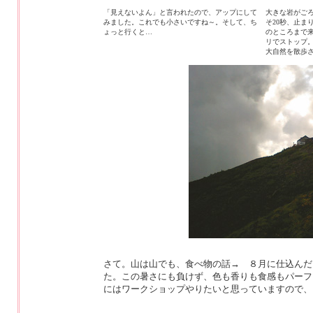
「見えないよん」と言われたので、アップにして
大きな岩がご
みました。これでも小さいですね～。そして、ち
そ20秒、止ま
ょっと行くと…
のところまで
リでストップ
大自然を散歩
さて。山は山でも、食べ物の話→ ８月に仕込んだ
た。この暑さにも負けず、色も香りも食感もパーフェ
にはワークショップやりたいと思っていますので、