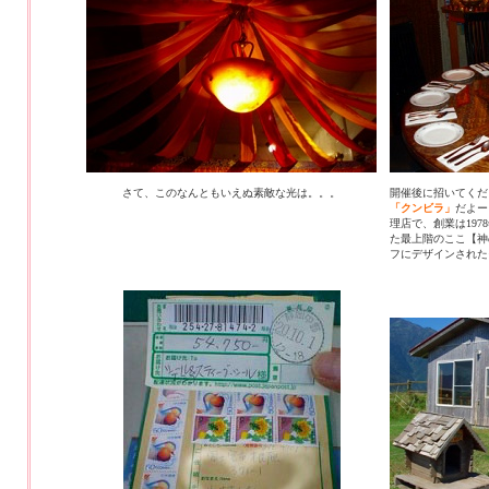
さて、このなんともいえぬ素敵な光は。。。
開催後に招いてくだ
「クンビラ」
だよー
理店で、創業は19
た最上階のここ【神
フにデザインされた