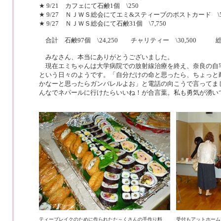
★ 9/21 カフェにて石鹸1個 \250
★ 9/27 ＮＪＷＳ総会にてエミ&スティーブのポストカード \5
★ 9/27 ＮＪＷＳ総会にて石鹸31個 \7,750
合計 石鹸97個 \24,250 チャリティー \30,500 総合
みなさん、本当にありがとうございました。
現在エミちゃんは大学病院での放射線治療を終え、奈良の自
という日々のようです。「自分だけの命と思ったら、ちょっと
かなーと思ったらガンバレルよお」と電話の向こうで言ってま
んなでネパールに行けたらいいね！が合言葉。私も勇気が湧い
ティーブレイクのために作られたた～くさんの手作り料
受付もアットホーム