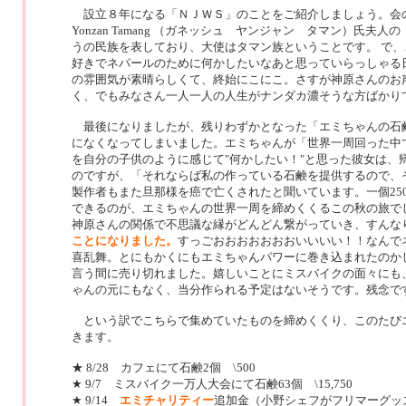
設立８年になる「ＮＪＷＳ」のことをご紹介しましょう。会の代
Yonzan Tamang （ガネッシュ ヤンジャン タマン）氏夫人の 
うの民族を表しており、大使はタマン族ということです。 で
好きでネパールのために何かしたいなあと思っていらっしゃる
の雰囲気が素晴らしくて、終始にこにこ。さすが神原さんのお
く、でもみなさん一人一人の人生がナンダカ濃そうな方ばかり
最後になりましたが、残りわずかとなった「エミちゃんの石
になくなってしまいました。エミちゃんが「世界一周回った中
を自分の子供のように感じて"何かしたい！"と思った彼女は
のですが、「それならば私の作っている石鹸を提供するので、
製作者もまた旦那様を癌で亡くされたと聞いています。一個25
できるのが、エミちゃんの世界一周を締めくくるこの秋の旅で
神原さんの関係で不思議な縁がどんどん繋がっていき、すんな
ことになりました。
すっごおおおおおおおいいいい！！なんで
喜乱舞。とにもかくにもエミちゃんパワーに巻き込まれたのか
言う間に売り切れました。嬉しいことにミスバイクの面々にも
ゃんの元にもなく、当分作られる予定はないそうです。残念で
という訳でこちらで集めていたものを締めくくり、このたび
きます。
★ 8/28 カフェにて石鹸2個 \500
★ 9/7 ミスバイク一万人大会にて石鹸63個 \15,750
★ 9/14
エミチャリティー
追加金（小野シェフがフリマーグッズを