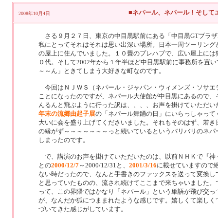
■ネパール、ネパール！そして
2008年10月4日
さる９月２７日、東京の中目黒駅前にある「中目黒GTプラザ
私にとってそれはそれは思い出深い場所。日本一周ツーリング
の屋上に住んでいました。１０畳のプレハブで、広い屋上には
０代。そして2002年から１年半ほど中目黒駅前に事務所を置
～～ん」ときてしまう大好きな町なのです。
今回はＮＪＷＳ（ネパール・ジャパン・ウィメンズ・ソサエ
ことになったのですが、ネパール大使館が中目黒にあるので、
んるんと飛ぶように行った訳は、、、、お声を掛けていただい
年末の流郷由起子展
の「ネパール舞踊の日」にいらっしゃって
大いに会を盛り上げてくださいました。それもそのはず、若き
の縁がず～～～～～～～っと続いているというバリバリのネパ
しまったのです。
で、講演のお声を掛けていただいたのは、以前ＮＨＫで『神
との
2000/12/7
～2000/12/31と、
2001/3/16
に載せていますので
ない時だったので、なんと手書きのファックスを送って変換し
と思っていたものの、流され続けてここまで来ちゃいました。
って、この界隈ではかなり「ネパール」という単語が飛び交っ
が、なんだか狐につままれたような感じです。嬉しくて楽しく
づいてきた感じがしています。