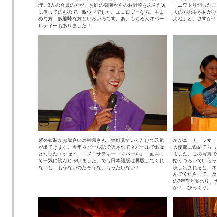
理。3人の会員の方が、お庭の菜園からのお野菜をふんだん
「ニワトリ飼ったこ
に使ってのもので、激ウマでした。エコロジーな方、手ま
人の方の手があがり
めな方、多趣味な方といろいろです。あ、もちろんネパー
よね」と。さすが！
ルティーもありました！
紫の衣装がお似合いの神原さん、笑顔見ているだけで元気
左がニーナ・ラマ・
が出てきます。今年ネパール語で訳されてネパールで出版
大使館に勤めてらっ
となったエッセイ、「メロサティー・ネパール」、面白く
ました。この写真で
て一気に読んじゃいました。でも日本語版は再版してくれ
始くつろいでいらっ
ないと、もうないのだそうな。もったいない！
映し出されると、ネ
んでくださって、反
の7年前と変わり、
か！ びっくり。