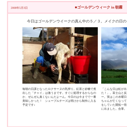
■ゴールデンウィーク in 朝霧
2008年5月3日
今日はゴールデンウイークの真ん中の５／３。メイクの日の
毎朝の日課となったロクサーヌの乳搾り。紅茶と砂糖で煮
「こんな日は虹が出
出した「チャイ」は激うまです。すぐに処理するからなの
た！」。富士山と反
か、ぜんぜん臭くないんだよーん。今日のは今までで一番
ー。実はこの水曜日
美味しかった！ シェーブルチーズは明けから制作に入る
ちゃんが亡くなって
予定です♪
をしていた開拓一世
に出ました。合掌。