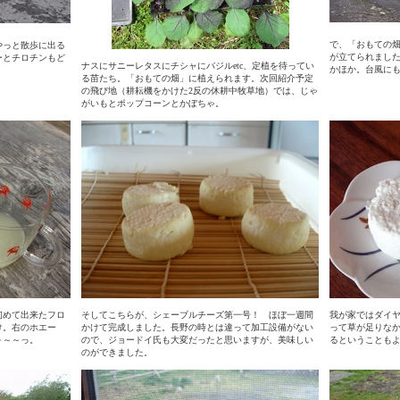
で、「おもての
やっと散歩に出る
が立てられまし
ーとチロチンもど
ナスにサニーレタスにチシャにバジルetc、定植を待ってい
かほか。台風に
る苗たち。「おもての畑」に植えられます。次回紹介予定
の飛び地（耕耘機をかけた2反の休耕中牧草地）では、じゃ
がいもとポップコーンとかぼちゃ。
初めて出来たフロ
そしてこちらが、シェーブルチーズ第一号！ ほぼ一週間
我が家ではダイ
け。右のホエー
かけて完成しました。長野の時とは違って加工設備がない
って草が足りな
～～～っ。
ので、ジョードイ氏も大変だったと思いますが、美味しい
るということも
のができました。