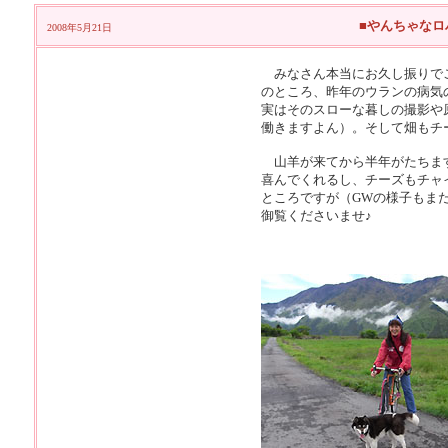
■やんちゃなロ
2008年5月21日
みなさん本当にお久し振りでご
のところ、昨年のウランの病気
実はそのスローな暮しの撮影や
働きますよん）。そして畑もチ
山羊が来てから半年がたちます
喜んでくれるし、チーズもチャ
ところですが（GWの様子もま
御覧くださいませ♪