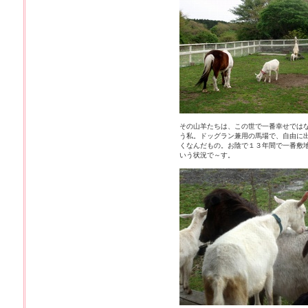
その山羊たちは、この世で一番幸せでは
う私。ドッグラン兼用の馬場で、自由に
くなんだもの。お陰で１３年間で一番敷
いう状況で～す。