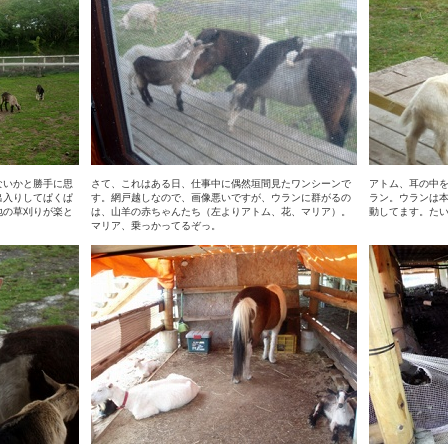
ないかと勝手に思
さて、これはある日、仕事中に偶然垣間見たワンシーンで
アトム、耳の中
出入りしてぱくぱ
す。網戸越しなので、画像悪いですが、ウランに群がるの
ラン。ウランは
地の草刈りが楽と
は、山羊の赤ちゃんたち（左よりアトム、花、マリア）。
動してます。た
マリア、乗っかってるぞっ。