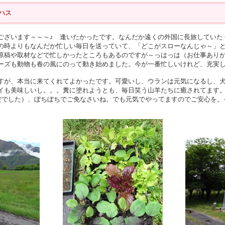
ハス
ざいます～～～♪ 逢いたかったです。なんだか遠くの外国に長旅していた
の時よりもなんだか忙しい毎日を送っていて、「どこがスローなんじゃ～」
原稿や取材などで忙しかったところもあるのですが～っはっは（お仕事あり
ーズも動物も春の風にのって動き始めました。今が一番忙しいけれど、充実
が、本当に来てくれてよかったです。可愛いし、ウランは元気になるし、犬
イも美味しいし。。。糞に塗れようとも、毎日笑う山羊たちに癒されてます
だでした）、ぼちぼちでご免なさいね。でも元気でやってますのでご安心を。