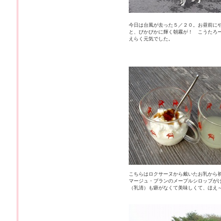
今日は台風が去った５／２０。お昼前に
と、ぴかぴかに輝く朝霧が！ こうたろ
えらく元気でした。
こちらはロクサーヌから戴いたお乳から
マージュ・ブランのメープルシロップが
（乳清）も癖がなくて美味しくて、ほえ