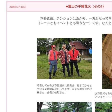
■冨士の手筒花火（その5）
2006年7月16日
本番直前。テンションはあがり、一丸となってそ
（レースともイベントとも違うなー）です。なんと
着衣してから文珠堂境内に再集合。起きてからす
でに１２時間以上たってます。左より副会長の小
林さん、会長の佐野さん。
文珠堂でちら
というと・・