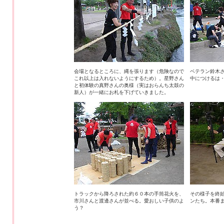
会場となるところに、縄を張ります（危険なので
ベテラン鈴木
これ以上は入れないようにするため）。星野さん
中につけるは
と初体験の真野さんの奥様（実はおらんち太鼓の
新人）が一緒にお札を下げていきました。
トラックから降ろされた約６０本の手筒花火を、
その様子を終
市川さんと渡邊さんが並べる。愛おしい子供のよ
ンたち。本番
う？