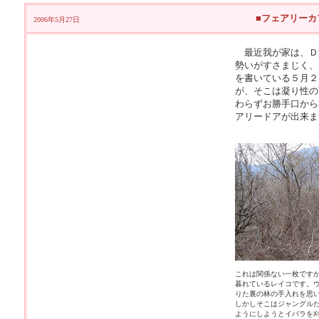
■フェアリーカ
2006年5月27日
最近我が家は、Ｄ
勢いがすさまじく、
を書いている５月２
が、そこは凝り性の
わらずお勝手口から
アリードアが出来ま
これは関係ない一枚です
暮れているレイコです。
りた裏の林の手入れを思
しかしそこはジャングル
ようにしようとイバラを