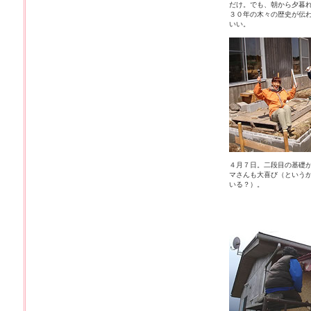
だけ。でも、朝から夕暮
３０年の木々の歴史が伝
いい。
４月７日。二段目の基礎
マさんも大喜び（という
いる？）。