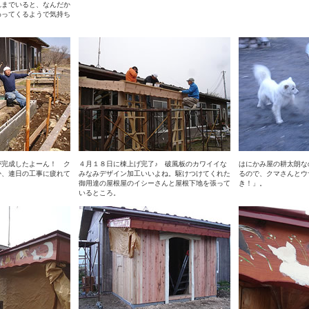
れまでいると、なんだか
わってくるようで気持ち
が完成したよーん！ ク
４月１８日に棟上げ完了♪ 破風板のカワイイな
はにかみ屋の耕太朗な
か、連日の工事に疲れて
みなみデザイン加工いいよね。駆けつけてくれた
るので、クマさんとウ
御用達の屋根屋のイシーさんと屋根下地を張って
き！」。
いるところ。