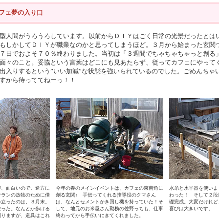
フェ夢の入り口
型人間がうろうろしています。以前からＤＩＹはごく日常の光景だったとは
もしかしてＤＩＹが職業なのかと思ってしまうほど。３月から始まった玄関
７日でおよそ７０％終わりました。当初は「３週間でちゃちゃちゃっと創る
面々のこと。妥協という言葉はどこにも見あたらず、従ってカフェにやって
出入りするという”いい加減”な状態を強いられているのでした。ごめんちゃ
すから待っててねーっ！！
が、面白いので。途方に
今年の春のメインイベントは、カフェの東南角に
水糸と水平器を使いま
ウランの放牧のために借
創る玄関♪ 手伝ってくれる指導役のクマさん
わった！ そして２段
い立ったのは、３月末。
は、なんとセメントかき回し機を持っていた！そ
礎完成。大変だけれど
だった。なんとか歩ける
して、地元のお米屋さん勤務の佐野っちも、仕事
喜びは大きいです。
刈りますが、道具はこれ
終わってから手伝いにきてくれました。