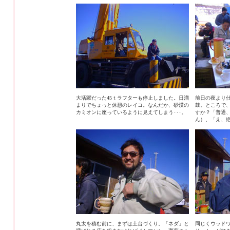
大活躍だった45ｔラフターも停止しました。日溜
前日の夜より
まりでちょっと休憩のレイコ。なんだか、砂漠の
鼓。ところで
カミオンに座っているように見えてしまう･･･。
すか？「普通
ん）、「え、
丸太を積む前に、まずは土台づくり。「ネダ」と
同じくウッド