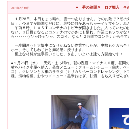
■ 夢の箱開き ログ搬入 そ
2004年2月10日
１月28日、本日もまっ晴れ、雲一つありません。そのお陰で？朝
日」。今までが順調なだけに、最後に何かあっちゃーイケマセン。み
午前８時、ＬＡＳＴコンテナのトビラが開きました。入っていたのは
ない。３日目となるとコンテナのでかさにも慣れ、作業にもソツがな
ら･･････うひゃひゃひゃ、スゴイ、なんと２時間でコンテナから
一歩間違うと大惨事になりかねない作業でしたが、事故もケガも全く
ホッ、そしてじわじわと満足感に浸ります。
極上な材料が無事揃いました。さあ、いよいよ建て方開始です！
●１月28日（水） 天気：まっ晴れ。朝の温度：マイナス６度、昼間
材をバイク小屋へ納入。昼食メニュー：クリームシチュー（鶏肉、ベ
ス）。クレソンと大根のサラダ（カリカリベーコンドレッシング、ト
種。漬物各種。おやつメニュー：黒米おはぎ、甘酒、もち入りぜんざ