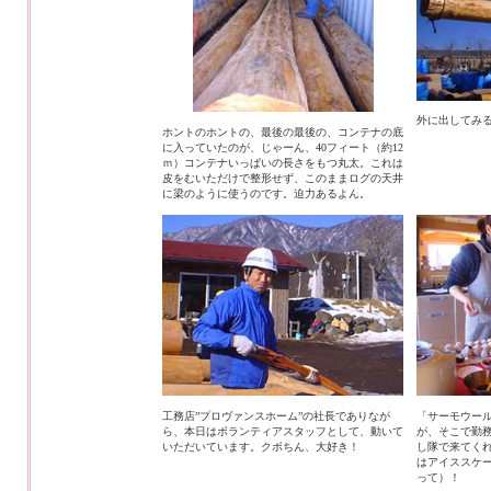
外に出してみ
ホントのホントの、最後の最後の、コンテナの底
に入っていたのが、じゃーん、40フィート（約12
ｍ）コンテナいっぱいの長さをもつ丸太。これは
皮をむいただけで整形せず、このままログの天井
に梁のように使うのです。迫力あるよん。
工務店”プロヴァンスホーム”の社長でありなが
「サーモウー
ら、本日はボランティアスタッフとして、動いて
が、そこで勤
いただいています。クボちん、大好き！
し隊で来てく
はアイススケ
って）！