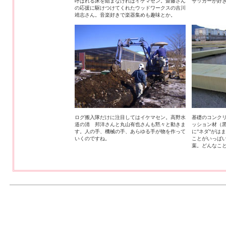
呼ばれる床を組まなければイケマセン。齋藤さん
サッカーが好
の応援に駆けつけてくれたウッドワークスの吉川
靖志さん。音楽好きで楽器集めも趣味とか。
ログ搬入隊だけに注目してはイケマセン。高野水
基礎のコンク
道の清 邦洋さんと丸山有也さんも黙々と動きま
ッション材（
す。人の手、機械の手、あらゆる手が物を作って
に”ネダ”がは
いくのですね。
ことがいっぱ
葉。どんなこ