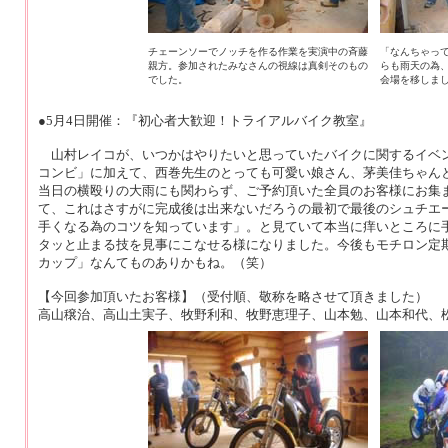
チェーンソーでノッチを作る作業を実演中の斉藤
「なんちゃっ
親方。参加されたみなさんの視線は真剣そのもの
らも雨天の為
でした。
会場を移しま
●5月4日開催：『初心者大歓迎！トライアルバイク教室』
山村レイコが、いつかはやりたいと思っていたバイクに関するイベン
コンビ」に加えて、西巻先生のとっても可愛い娘さん、茅美佳ちゃん
当日の横殴りの大雨にも関わらず、ご予約頂いた全員のお客様にお集
て、これはさすがに完成後は出来ないだろうの最初で最後のシュチエ
手くなる為のコツを知っています」。と見ていて本当に痒いところに
タッと止まる技を見事にこなせる様になりました。今後もモチロン定
カップ」なんてものありかもね。（笑）
【今回参加頂いたお客様】（受付順、敬称を略させて頂きました）
高山穣治、高山土実子、牧野利和、牧野恵理子、山本勉、山本和代、