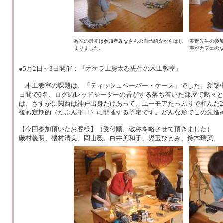
教室の最初は参加者みなさんの自己紹介からはじ
美野先生の参
まりました。
声がカフェの
●5月2日～3日開催：『オケラ工房太巻先生の木工教室』
木工教室の課題は、「ティッシュペーパー・ケース」でした。新築中
日間で6名、ログのレッドシーダーの香がする落ち着いた部屋で黙々
は、さすがに関西は神戸出身だけあって、ユーモアたっぷりで和んだ2
後も定期的（たぶん平日）に開催する予定です。どんな形でこの先進
【今回参加頂いたお客様】（受付順、敬称を略させて頂きました）
磯村義明、磯村清美、岡山毅、白井美和子、児玉ひとみ、鈴木瑞菜