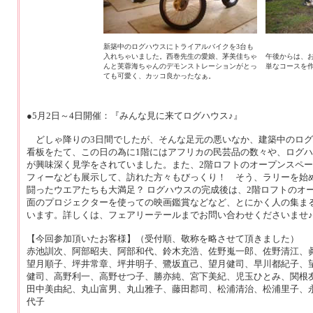
新築中のログハウスにトライアルバイクを3台も
入れちゃいました。西巻先生の愛娘、茅美佳ちゃ
午後からは、
んと芙蓉海ちゃんのデモンストレーションがとっ
単なコースを
ても可愛く、カッコ良かったなぁ。
●5月2日～4日開催：『みんな見に来てログハウス♪』
どしゃ降りの3日間でしたが、そんな足元の悪いなか、建築中のログ
看板をたて、この日の為に1階にはアフリカの民芸品の数々や、ログ
が興味深く見学をされていました。また、2階ロフトのオープンスペ
フィーなども展示して、訪れた方々もびっくり！ そう、ラリーを始
闘ったウエアたちも大満足？ ログハウスの完成後は、2階ロフトのオ
面のプロジェクターを使っての映画鑑賞などなど、とにかく人の集ま
います。詳しくは、フェアリーテールまでお問い合わせくださいませ♪
【今回参加頂いたお客様】（受付順、敬称を略させて頂きました）
赤池訓次、阿部昭夫、阿部和代、鈴木充浩、佐野嵬一郎、佐野清江、
望月順子、坪井常章、坪井明子、鷺坂直己、望月健司、早川都紀子、
健司、高野利一、高野せつ子、勝亦純、宮下美紀、児玉ひとみ、関根
田中美由紀、丸山富男、丸山雅子、藤田郡司、松浦清治、松浦里子、
代子