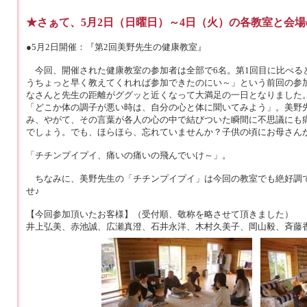
★さぁて、5月2日（日曜日）～4日（火）の各教室と会
●5月2日開催：『第2回美野先生の健康教室』
今回、開催された健康教室の参加者は全部で6名。第1回目に比べる
うちょっと早く教えてくれれば参加できたのにい～」という前回の参
なさんと先生の距離がググッと近くなって大満足の一日となりました
「どこか体の調子が悪い時は、自分の心と体に聞いてみよう」。美野
み、やがて、その言葉が各人の心の中で結びついた瞬間に不思議にも
でしょう。でも、ほらほら、忘れていませんか？子供の頃にお母さん
「チチンプイプイ、痛いの痛いの飛んでいけ～」。
ちなみに、美野先生の「チチンプイプイ」は今回の教室でも絶好調で
せ♪
【今回参加頂いたお客様】（受付順、敬称を略させて頂きました）
井上弘美、赤池誠、広瀬真澄、石井永洋、木村久美子、岡山毅、斉藤