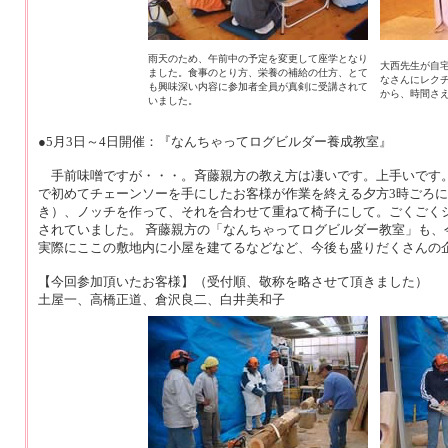
雨天のため、午前中の予定を変更して座学となり
大西先生が自
ました。食事のとり方、栄養の補給の仕方、とて
なさんにレク
も興味深い内容に参加者全員が真剣に受講されて
から、時間さ
いました。
●5月3日～4日開催：『なんちゃってログビルダー養成教室』
手前味噌ですが・・・。斉藤親方の教え方は凄いです。上手いです。
で初めてチェーンソーを手にしたお客様が作業を終える夕方3時ごろ
き）、ノッチを作って、それを合わせて重ねて椅子にして。ごくごく
されていました。 斉藤親方の「なんちゃってログビルダー教室」も
実際にここの敷地内に小屋を建てるなどなど、今後も盛りだくさんの
【今回参加頂いたお客様】（受付順、敬称を略させて頂きました）
土屋一、高橋正道、倉沢良二、白井美和子