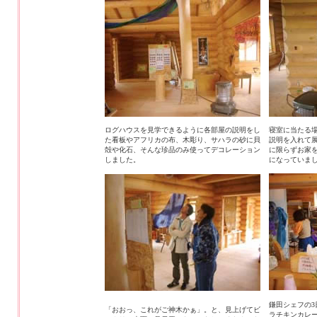
ログハウスを見学できるように各部屋の説明をし
寝室に当たる
た看板やアフリカの布、木彫り、サハラの砂に貝
説明を入れて
殻や化石、そんな珍品のみ使ってデコレーション
に限らずお家
しました。
になっていま
鎌田シェフの
「おおっ、これがご神木かぁ」。と、見上げてビ
ラチキンカレ