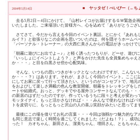
■ ヤッタゼ！べいびー（←ち
2004年5月14日
去る5月2日～4日にかけて、『山村レイコがお届けするＧＷ緊急企
いたしました。ご来場頂いた皆様方へ、心を込めて「ありがとうござ
さてさて、今だから言える今回のイベント裏話。とにかく『あれもし
ルイ？）と欲張りなこの企画を思いついたのは、何を隠そうホームペ
「パーソナル・トレーナー」の大西仁美さんからの電話がきっかけで
「朝霧に遊びにお出でよ～♪」と軽く誘ったつもりが、どーせ、遊び
「いっしょにイベントしよう？」と声をかけた先生も全員集めちゃえ
か・・・」と目を白黒させ些か心配気味。
そんな、いつもの思いつきがキックとなったわけですが、こんないい
か・・・？）はあります。それが、まさしく今回のイベント。ここに
にしてお家に戻って行って頂きたい。というのがコンセプトで、地元
をおよびして楽しさ満載の色んな教室開催。朝霧をトレッキングをし
ートや結婚式。おっと、デッキでやる屋外コンサートなんてのも・・
の新居のはずだったのですが、作っているうちに段々と考えが変わっ
モッタイナイ。もっと活かさなければ・・・みんなで使わなければバチが
トを皮切りに、もっともっと沢山の人の喜ぶ笑顔がみたいと思ってま
最後にこの場を借りてお礼の言葉・・・今回は強靱かつ魅力的なアル
も同じ意志で楽しく時間を過ごしてくれました（だよね！？）。成功
った！ カオちゃん、新田さん、潔美ちゃん、増田さん、ともちゃん