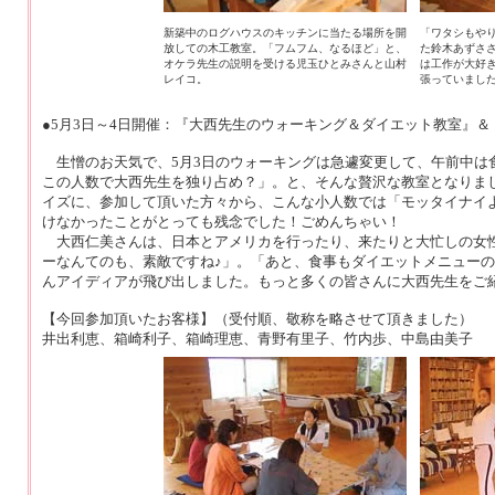
新築中のログハウスのキッチンに当たる場所を開
「ワタシもや
放しての木工教室。「フムフム、なるほど」と、
た鈴木あずさ
オケラ先生の説明を受ける児玉ひとみさんと山村
は工作が大好
レイコ。
張っていました
●5月3日～4日開催：『大西先生のウォーキング＆ダイエット教室』
生憎のお天気で、5月3日のウォーキングは急遽変更して、午前中は
この人数で大西先生を独り占め？」。と、そんな贅沢な教室となりま
イズに、参加して頂いた方々から、こんな小人数では「モッタイナイ
けなかったことがとっても残念でした！ごめんちゃい！
大西仁美さんは、日本とアメリカを行ったり、来たりと大忙しの女性
ーなんてのも、素敵ですね♪」。「あと、食事もダイエットメニュー
んアイディアが飛び出しました。もっと多くの皆さんに大西先生をご
【今回参加頂いたお客様】（受付順、敬称を略させて頂きました）
井出利恵、箱崎利子、箱崎理恵、青野有里子、竹内歩、中島由美子