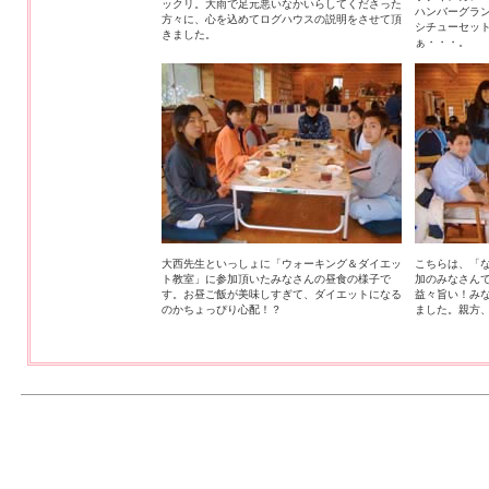
ックリ。大雨で足元悪いなかいらしてくださった
ハンバーグラ
方々に、心を込めてログハウスの説明をさせて頂
シチューセッ
きました。
ぁ・・・。
大西先生といっしょに「ウォーキング＆ダイエッ
こちらは、「
ト教室」に参加頂いたみなさんの昼食の様子で
加のみなさん
す。お昼ご飯が美味しすぎて、ダイエットになる
益々旨い！み
のかちょっぴり心配！？
ました。親方