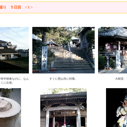
り ５日目 < 1 >
６時半朝食なのに、なん
すぐに恩山寺に到着。
大師堂、
近くに出発。