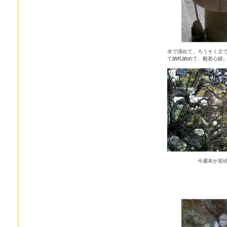
水で清めて、ろうそく立
て納札納めて、般若心経
今週末が見