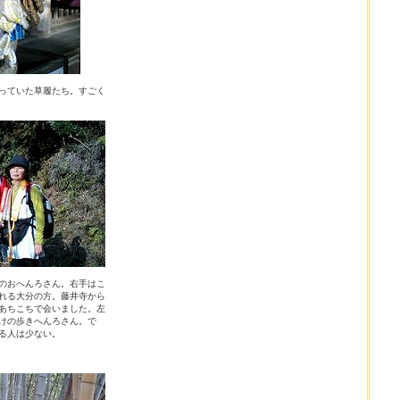
っていた草履たち。すごく
のおへんろさん。右手はこ
れる大分の方。藤井寺から
あちこちで会いました。左
けの歩きへんろさん。で
る人は少ない。