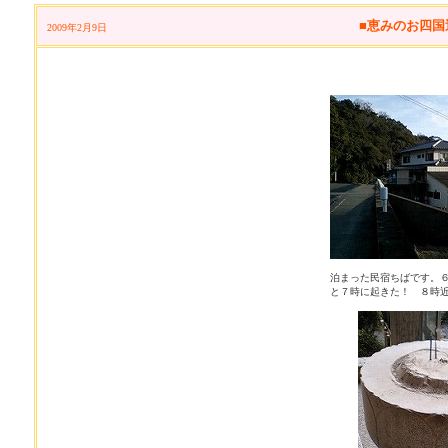
■恵みのお四国巡
2009年2月9日
泊まった民宿ちばです。
と７時に起きた！ ８時