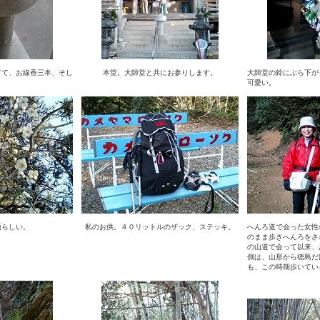
てて、お線香三本、そし
本堂。大師堂と共にお参りします。
大師堂の鈴にぶら下が
。
可愛い。
頃らしい。
私のお供。４０リットルのザック、ステッキ。
へんろ道で会った女性
のまま歩きへんろをさ
の山道で会って以来、
側は、山形から徳島だ
も、この時期歩いてい