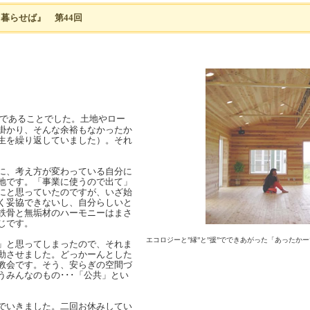
暮らせば』 第44回
であることでした。土地やロー
掛かり、そんな余裕もなかったか
生を繰り返していました）。それ
に、考え方が変わっている自分に
地です。「事業に使うので出て」
にと思っていたのですが、いざ始
く妥協できないし、自分らしいと
鉄骨と無垢材のハーモニーはまさ
じです。
エコロジーと”縁”と”援”でできあがった「あったか
」と思ってしまったので、それま
動させました。どっかーんとした
教会です。そう、安らぎの空間づ
みんなのもの･･･「公共」とい
でいきました。二回お休みしてい