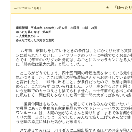
★
『ゆったり
vol.72 2005年 1月4日
産経新聞 平成16年（2004年）2月12日 木曜日 12版 20頁
ゆったり暮らせば 第44回
～人生最良の日～
みんなで造った大好きな空間
八年前、家探しをしているときの条件は、とにかくひたすら賃貸
ンに縛られたくないし、ライフワークのラリーに半端でなくお金が
らです（年末のパリダカ出発前は、みごとにスッカラカンになる人
に「所有欲は最大の悪」と思っていたし･･･。
ところがどうでしょう。四十五日間の母屋改築をやっている最中
気がつきました。ここは地元の開拓農協さんからお借りしている借
と言われたら、「即日に出ること」が条件だったので、改築は簡単
めると、こだわらずにはいられません。ラリー車を作るときと同じ
いう意味でのカッコ良さも捨てられません。五十年前のむき出しの
に私らしく、間仕切りをなくした四十畳一間の大ざっぱさもいい感
「援農仲間はもちろん、ここを愛してくれるみんなで使いたい！
で母屋にあった事務所も家庭用品もすべてトレーラーハウスに大移
ワンルームには、太陽の光がさんさんと降り注ぎ、まるで体育館か
くりの第一歩としては十分でした。みんなで造り上げてみんなで使う
う意味の原点に触れた気がした家造り。
さて終えてみれば、パリダカに二回出場できるほどのお金が飛ん