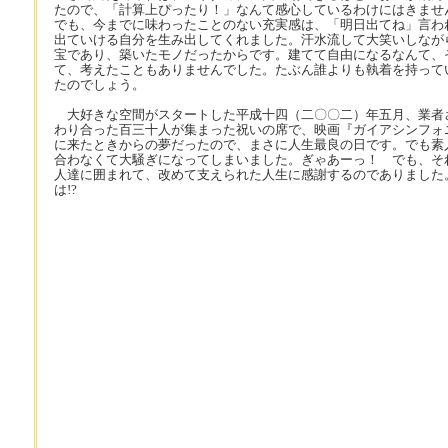
たので、「計算上ぴったり！」なんて感心しているわけにはきませ
でも、今までに味わったことのない充実感は、「明日出てね」言わ
出ていける自分を生み出してくれました。汗水流して大笑いしなが
宝であり、築いたモノだったからです。建てて自由になるなんて、
て、考えたこともありませんでした。たぶん誰よりも執着を持って
たのでしょう。
大好きな空間がスタートした平成十四（二〇〇二）年五月、業者
わり合った百三十人が集まった祝いの席で、映画『ガイアシンフォ
に来たときからの夢だったので、まさに人生最良の日です。でも素
合わなくて大騒ぎになってしまいました。ぎゃあーっ！ でも、そ
人達に囲まれて、改めて支えられた人生に感謝するのでありました
は!?