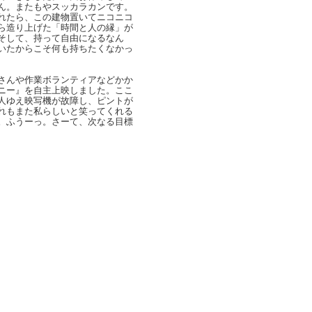
ん。またもやスッカラカンです。
れたら、この建物置いてニコニコ
ら造り上げた「時間と人の縁」が
そして、持って自由になるなん
いたからこそ何も持ちたくなかっ
さんや作業ボランティアなどかか
ニー』を自主上映しました。ここ
人ゆえ映写機が故障し、ピントが
れもまた私らしいと笑ってくれる
。ふうーっ。さーて、次なる目標