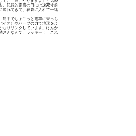
して。「餌、やりますよ」と気軽
も、記録的豪雪の日には凍死寸前
に連れてきて、寝袋に入れて一緒
、途中でちょこっと電車に乗っち
バイオ）やハーブの力で地球をよ
かなりリンクしています。けんか
隣さんなんて、ラッキー！ これ