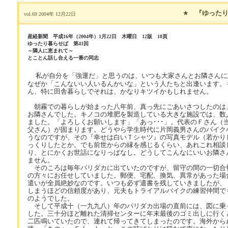
★
『ゆったり
vol.69 2004年 12月22日
産経新聞 平成16年（2004年）1月22日 木曜日 12版 18頁
ゆったり暮らせば 第41回
～隣人に恵まれて～
とことん話し合える一番の同志
私が自分を「強運だ」と思うのは、いつも大家さんとお隣さんに
なぜか「こんないい人いるんかいな」という人たちと出逢います。
ん、特に田舎暮らしでそれは、かなりキツイかもしれません。
朝霧での暮らしが始まった八年前、真っ先にごあいさつしたのは
お隣さんでした。キノコの堆肥を製造している大きな施設では、数
ました。「よろしくお願いします」「あっ･･･」。代表のＦさん（
父さん）が固まります。どうやら学生時代に片岡義男さんのバイク
うなのですが、その『幸せは白いＴシャツ』の写真モデル（若かり
っくりしたとか。でも前世からの縁を感じるくらい、あれこれ相談
り、とにかくお世話になりっぱなし。どうしてこんなにいいお隣さ
ません。
そのころは毎年パリダカに出ていたのですが、留守の間の一切合
の方々にお任せしていました。郵便、宅配、換気、異常があった場
遣いが全員絶妙なのです。いつも必ず遺書を残していきましたが、
しまうほどの信頼度があり、元夫もトライアルバイクの練習仲間で
のようでした。
そして平成十（一九九八）年のパリダカ出場の直前には、図に乗
した。三十分ほど離れた清掃センターに年末最後のゴミ出しに行く
二匹鳴いていたので、連れて帰ってきてしまったのです。海外から