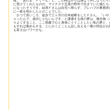
後。「あのぉ、Ｆく～ん」と、この時ばかりは猫なで声になったり
に受けてくれたものの、マイナス十五度の野外で生きていた猫たち
になったそうです。結局Ｆさんは自宅へ帰らず、プレハブの事務所
に一夜を明かしたとのことでした。
かつて若いころ、徒歩で三ヶ月の日本縦断をしたＦさん。「いや
ゃったんで、成功じゃないんです」と謙遜する彼の夢は、微生物（
りよくすること。ここ朝霧で心と身体にイイことしたい私の夢と、
もすれば褒めもする、とにかくとことん話し合える一番の同志がお
も富士山パワーかな。