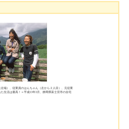
（左端）、従業員のはんちゃん（左から２人目）、元従業
た生活は最高！＝平成13年3月、静岡県富士宮市の自宅