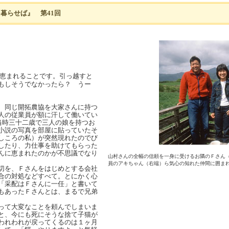
暮らせば』 第41回
恵まれることです。引っ越すと
もしそうでなかったら？ うー
、同じ開拓農協を大家さんに持つ
人の従業員が額に汗して働いてい
当時三十二歳で三人の娘を持つお
小説の写真を部屋に貼っていたそ
しころの私）が突然現れたのでび
したり、力仕事を助けてもらった
んに恵まれたのかが不思議でなり
山村さんの全幅の信頼を一身に受けるお隣のＦさん
員のアキちゃん（右端）ら気心の知れた仲間に囲まれ
切を、Ｆさんをはじめとする会社
合の対処などすべて。とにかく心
「采配はＦさんに一任」と書いて
もあったＦさんとは、まるで兄弟
って大変なことを頼んでしまいま
と、今にも死にそうな捨て子猫が
われわれが戻ってくるのは１ヶ月