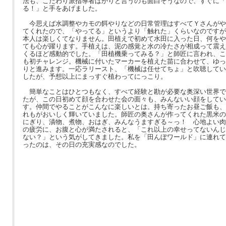
法も、こだわり派指導者ばかりと言うのも面白そうなので、すぐに「
る！」と手をあげました。
今思えば水調整やカモの餌やりなどの日常管理はすべてＹさんがや
てくれたので、「やってる」というより「触れた」くらいなのですが
本人は楽しくてなりません。田植えで初めて水田に入った日、何をや
ても心が躍ります。手植えは、泥の感覚と水の冷たさが相成って震え
くるほど感動的でした。「田植機乗ってみる？」と師匠に言われ、こ
も初チャレンジ。機械に付いたマーカーを植えた苗に合わせて、ゆっ
りと進みます。一応ラリースト、「機械は任せてちょ」と吹聴してい
したが、予想以上にまっすぐ植わってにっこり。
簡単なことはひとつもなく、すべて経験と勘が必要な奥深い世界で
たが、この日初めて顔を合わせた会の面々も、みんないい顔をしてい
す。仲間でやることがこんなに楽しいとは。持ち寄ったお昼ご飯も、
れもがおいしく輝いていました。師匠の奥さんが作ってくれた黒米の
にぎり、漬物、煮物、おはぎ、みんなうますぎる～っ！ 心地よい肉
の疲労に、お腹と心が満たされると、「これ以上の幸せってないんじ
ない？」という気がしてきました。私を「田んぼワールド」に連れて
ったのは、その日の充実感なのでした。