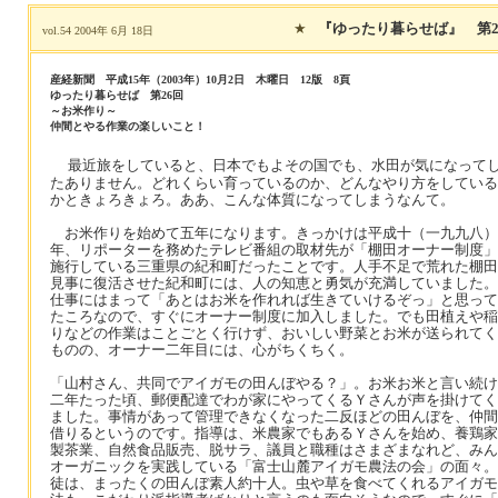
★
『ゆったり暮らせば』 第2
vol.54 2004年 6月 18日
産経新聞 平成15年（2003年）10月2日 木曜日 12版 8頁
ゆったり暮らせば 第26回
～お米作り～
仲間とやる作業の楽しいこと！
最近旅をしていると、日本でもよその国でも、水田が気になって
たありません。どれくらい育っているのか、どんなやり方をしている
かときょろきょろ。ああ、こんな体質になってしまうなんて。
お米作りを始めて五年になります。きっかけは平成十（一九九八）
年、リポーターを務めたテレビ番組の取材先が「棚田オーナー制度」
施行している三重県の紀和町だったことです。人手不足で荒れた棚田
見事に復活させた紀和町には、人の知恵と勇気が充満していました。
仕事にはまって「あとはお米を作れれば生きていけるぞっ」と思って
たころなので、すぐにオーナー制度に加入しました。でも田植えや稲
りなどの作業はことごとく行けず、おいしい野菜とお米が送られてく
ものの、オーナー二年目には、心がちくちく。
「山村さん、共同でアイガモの田んぼやる？」。お米お米と言い続け
二年たった頃、郵便配達でわが家にやってくるＹさんが声を掛けてく
ました。事情があって管理できなくなった二反ほどの田んぼを、仲間
借りるというのです。指導は、米農家でもあるＹさんを始め、養鶏家
製茶業、自然食品販売、脱サラ、議員と職種はさまざまなれど、みん
オーガニックを実践している「富士山麓アイガモ農法の会」の面々。
徒は、まったくの田んぼ素人約十人。虫や草を食べてくれるアイガモ