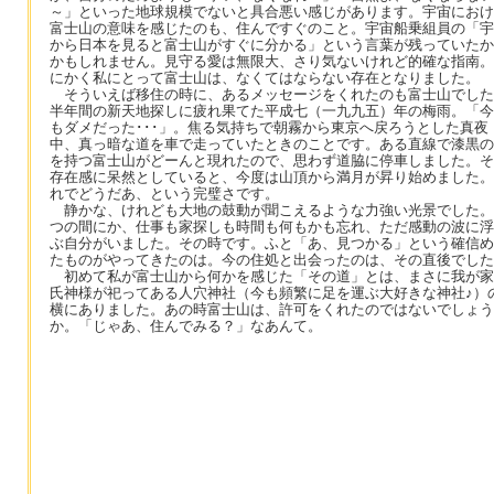
～」といった地球規模でないと具合悪い感じがあります。宇宙におけ
富士山の意味を感じたのも、住んですぐのこと。宇宙船乗組員の「宇
から日本を見ると富士山がすぐに分かる」という言葉が残っていたか
かもしれません。見守る愛は無限大、さり気ないけれど的確な指南。
にかく私にとって富士山は、なくてはならない存在となりました。
そういえば移住の時に、あるメッセージをくれたのも富士山でした
半年間の新天地探しに疲れ果てた平成七（一九九五）年の梅雨。「今
もダメだった･･･」。焦る気持ちで朝霧から東京へ戻ろうとした真夜
中、真っ暗な道を車で走っていたときのことです。ある直線で漆黒の
を持つ富士山がどーんと現れたので、思わず道脇に停車しました。そ
存在感に呆然としていると、今度は山頂から満月が昇り始めました。
れでどうだあ、という完璧さです。
静かな、けれども大地の鼓動が聞こえるような力強い光景でした。
つの間にか、仕事も家探しも時間も何もかも忘れ、ただ感動の波に浮
ぶ自分がいました。その時です。ふと「あ、見つかる」という確信め
たものがやってきたのは。今の住処と出会ったのは、その直後でした
初めて私が富士山から何かを感じた「その道」とは、まさに我が家
氏神様が祀ってある人穴神社（今も頻繁に足を運ぶ大好きな神社♪）
横にありました。あの時富士山は、許可をくれたのではないでしょう
か。「じゃあ、住んでみる？」なあんて。