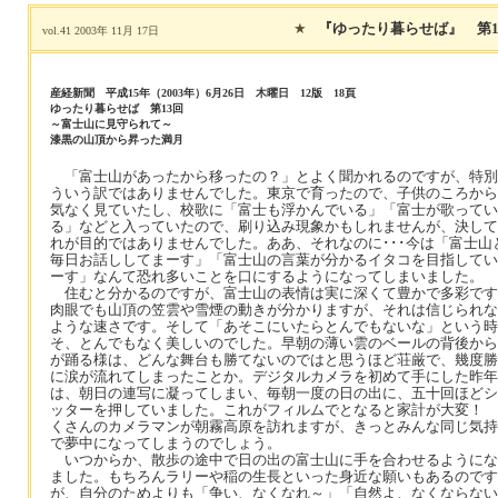
★
『ゆったり暮らせば』 第1
vol.41 2003年 11月 17日
産経新聞 平成15年（2003年）6月26日 木曜日 12版 18頁
ゆったり暮らせば 第13回
～富士山に見守られて～
漆黒の山頂から昇った満月
「富士山があったから移ったの？」とよく聞かれるのですが、特別
ういう訳ではありませんでした。東京で育ったので、子供のころから
気なく見ていたし、校歌に「富士も浮かんでいる」「富士が歌ってい
る」などと入っていたので、刷り込み現象かもしれませんが、決して
れが目的ではありませんでした。ああ、それなのに･･･今は「富士山
毎日お話ししてまーす」「富士山の言葉が分かるイタコを目指してい
ーす」なんて恐れ多いことを口にするようになってしまいました。
住むと分かるのですが、富士山の表情は実に深くて豊かで多彩です
肉眼でも山頂の笠雲や雪煙の動きが分かりますが、それは信じられな
ような速さです。そして「あそこにいたらとんでもないな」という時
そ、とんでもなく美しいのでした。早朝の薄い雲のベールの背後から
が踊る様は、どんな舞台も勝てないのではと思うほど荘厳で、幾度勝
に涙が流れてしまったことか。デジタルカメラを初めて手にした昨年
は、朝日の連写に凝ってしまい、毎朝一度の日の出に、五十回ほどシ
ッターを押していました。これがフィルムでとなると家計が大変！ 
くさんのカメラマンが朝霧高原を訪れますが、きっとみんな同じ気持
で夢中になってしまうのでしょう。
いつからか、散歩の途中で日の出の富士山に手を合わせるようにな
ました。もちろんラリーや稲の生長といった身近な願いもあるのです
が、自分のためよりも「争い、なくなれ～」「自然よ、なくならない