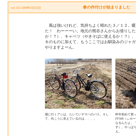
春の作付けが始まりました
vol.153 2009年3月25日
風は強いけれど、気持ちよく晴れた３／１２。暖
た！ わーーーい。地元の熊谷さんからお借りした
か！？）、キャベツ（やきそばに使えるか！？）、
キのものに加えて、もうここではお馴染みのジャガ
やりますよーん。
畑に行くアシは、たいていヤマハのパス。そし
昨年初めて買った
て、向こうに見えているのは、、、。
FF500（←
なるんだよ。
す）。やっぱ
え。