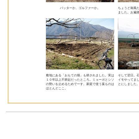
バッターか、ゴルファーか。
ちょうど南風
ました。お遍
敷地にある「おもての畑」も耕されました。実は
そして翌日。
１０年以上不耕起だったところ。ミョーガとシソ
イモやってま
の勢いを止めるためでーす。家庭で使う葉ものは
とにしました
ほとんどここ。