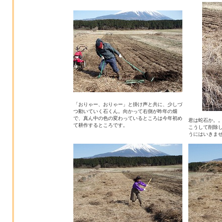
「おりゃー、おりゃー」と掛け声と共に、少しづ
つ動いていく石くん。向かって右側が昨年の畑
で、真ん中の色の変わっているところは今年初め
君は蛇石か。
て耕作するところです。
こうして削除
うにはいきま