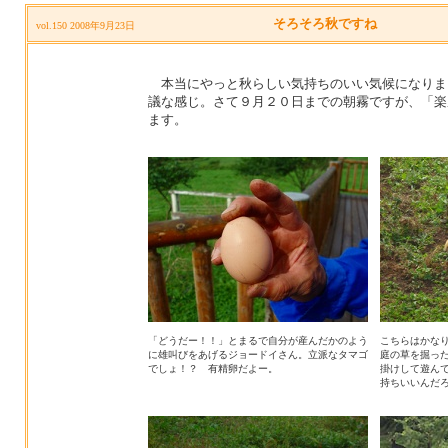
そろそろ秋ですね
vol.150 2008年9月23日
本当にやっと秋らしい気持ちのいい気候になりま
議な感じ。さて９月２０日までの朝霧ですが、「楽
ます。
「どうだー！！」とまるで自分が産んだかのよう
こちらはかな
に雄叫びをあげるジョードイさん。立派なタマゴ
庭の草を掘っ
でしょ！？ 有精卵だよー。
掛けして遊ん
持ちいいんだ