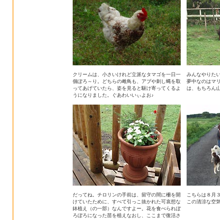
クリームは、小さいけれど立派なタマゴを一日一
みんなやりた
個ぽろ～り。どちらの雌鳥も、アブや刺し蝿を取
夢中なのはマ
ってあげていたら、姿を見ると駆け寄ってくるよ
は、もちろん
うになりました。ぐあわいいぃよお♪
だってね。チロリンの手前は、留守の間に柵を開
こちらは８月
けていたために、すべて引っこ抜かれた可哀想な
この清涼な空
鉢植え（の一部）なんですよー。花を食べられぼ
ろぼろになった苗を植えなおし、ここまで復活さ