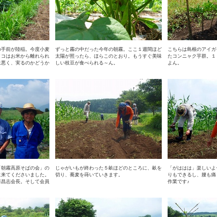
の手前が陸稲。今度小麦
ずっと霧の中だった今年の朝霧。ここ１週間ほど
こちらは島根のアイガ
イコはお米から離れられ
太陽が照ったら、ほらこのとおり。もうすぐ美味
たコンニャク芋群。１
は悪く、実るのかどうか
しい枝豆が食べられる～ん。
よん。
「朝霧高原そばの会」の
じゃがいもが終わった５畝ほどのところに、畝を
「がははは」楽しいよ
に来てくださいました。
切り、蕎麦を蒔いていきます。
りもできるし、腰も痛
藤昌志会長。そして会員
作業です♪