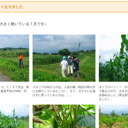
しくなりました
大きく動いている７月です♪
イコ。７／２７日は、終
スタッフが向かうのは、２反の畑（地元の班の方
ポップコーン！！ や
放送予定のNHK「月
にお借りしているところ）。そう、カラスにも負
て植えたので、大きさ
。
けずに育ってくれたのは。。。
き始めました（実は翌
ました）。