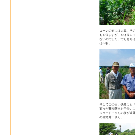
コーンの右には大豆、そ
もやりますが、やはりレ
ないのでした。でも育ち
は不明。
そしてこの日、偶然にも
面々が蕎麦蒔きお手伝い
ジョードイさんの横が遠
の佐野秀一さん。