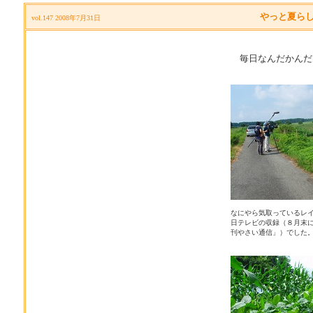
やっと夏ら
vol.147 2008年7月31日
毎日なんだかんだ
なにやら気取っているレ
日テレビの収録（８月末に
刊やさい通信」）でした