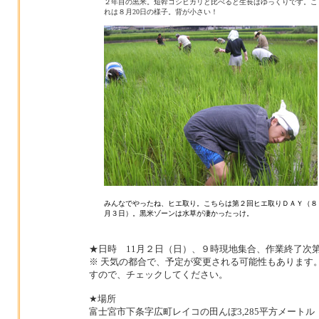
２年目の黒米。短幹コシヒカリと比べると生長はゆっくりです。こ
れは８月20日の様子。背が小さい！
みんなでやったね、ヒエ取り。こちらは第２回ヒエ取りＤＡＹ（８
月３日）。黒米ゾーンは水草が凄かったっけ。
★日時 11月２日（日）、９時現地集合、作業終了次
※ 天気の都合で、予定が変更される可能性もあります
すので、チェックしてください。
★場所
富士宮市下条字広町レイコの田んぼ3,285平方メートル