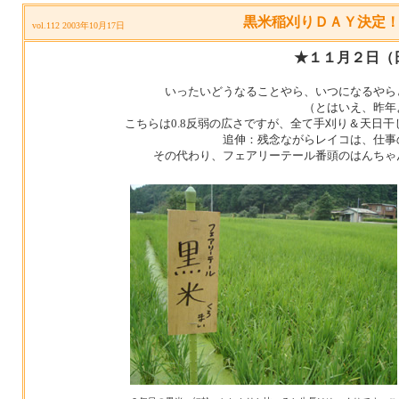
黒米稲刈りＤＡＹ決定
vol.112 2003年10月17日
★１１月２日（
いったいどうなることやら、いつになるやら
（とはいえ、昨年
こちらは0.8反弱の広さですが、全て手刈り＆天日
追伸：残念ながらレイコは、仕事
その代わり、フェアリーテール番頭のはんちゃ