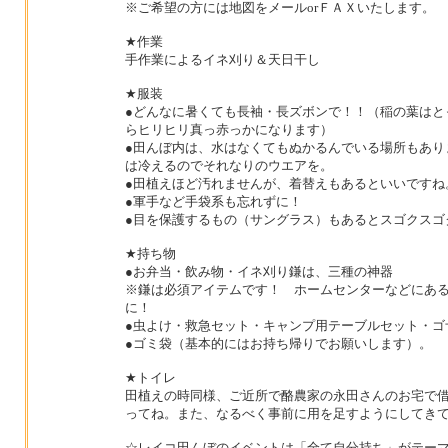
※ご希望の方には地図をメールorＦＡＸいたします。
★作業
手作業によるイネ刈り＆天日干し
★服装
●どんなに暑くても長袖・長ズボンで！！（稲の葉はと
らヒリヒリ真っ赤っかになります）
●田んぼ内は、水はなくてもぬかるんでいる場所もあり
は冷えるのでそれなりのウエアを。
●田植えほど汚れませんが、着替えもあるといいですね。
●軍手など手袋系も忘れずに！
●目を保護するもの（サングラス）もあるとスゴクスゴ
★持ち物
●お弁当・飲み物・イネ刈り鎌は、三種の神器
※鎌は必須アイテムです！ ホームセンターなどにあ
に！
●虫よけ・救急セット・キャンプ用テーブルセット・ゴ
●ゴミ袋（基本的にはお持ち帰りでお願いします）。
★トイレ
田植えの時同様、ご近所で酪農家の永田さんのお宅で
ってね。また、なるべく事前に用を足すようにしてき
☆レイコ田んぼのイベントは「全て自分持ち」がテー