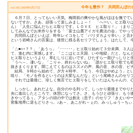
今年も豊作？ 共同田んぼの
vol.105 2003年6月27日
６月７日、とってもいい天気、梅雨前の爽やかな風がほほを撫でてい
ないですか。さあ、頑張って楽しみましょ～！ 「へーい。ヒエ取り
ん）「人生に悩んだらヒエ取りです。ＬＯＶＥ ヒエ取り！」（まり
してみんなでお米作りをする「「富士山麓アイガモ農法の会」でやっ
共同田んぼといえば、昨年レイコをして「パリダカより辛い」と言わ
という岩崎さんの言葉は、後世に残る名セリフでしょう。はたして、今年の
「△■○×？？」「あうっ」「･･････」ヒエ取り始めて３分未満、
て、進む内に実感します。「ここはヒエ天国、いや地獄」だと。なん
ヒエ取りというより、草むしりに近いです。ひたすら一面びっしりと
「うへ～、凄いな」「こりゃ、終わらないね」「誰かヒエ取り歌でも
抜きまくります。聞こえてくるのはスズメの声、風の音、水の音、ピ
結局、９時から始めて、夕方４時半、「もう、今日はやめよう」とい
唸り、「モノを作るというのは大変なんだな」という尾崎さんのセリ
それでは最後に、珍しく無言でヒエ取りをしていたはんちゃんの、心
しっかし、あれだよな。自分のやる列って、しっかり最後までやりた
央に進出したところで、休憩になってさ。さ、もうひと頑張り、もう後半
きやってるぅ。アタシの頭の中では創太（息子）のセリフ「きえいやー
密集地帯に逆もどりさっ。♪あ～、あこがれ～ぇの、みっしゅう～ちぃ