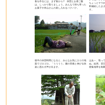
食を作るには、まず食から!? 休憩とお昼ご飯
ちょっとヤラ
は、しっかり取りましょう。みんなで持ち寄った
料補給したま
お菓子や米山さんの差し入れをバクバク。
す。
後半の休憩時間になると、みんなお気に入りの地
はあ～、取っ
面でゴロゴロ。「うううう」腰の苦痛と伸びる快
ぬ。結局、翌
楽に思わず声が出ます。
密集地帯を制