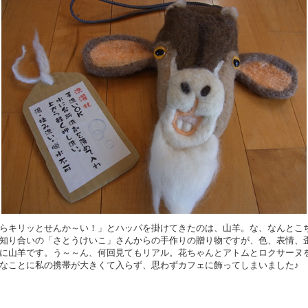
らキリッとせんか～い！」とハッパを掛けてきたのは、山羊。な、なんとこ
知り合いの「さとうけいこ」さんからの手作りの贈り物ですが、色、表情、
に山羊です。う～～ん、何回見てもリアル。花ちゃんとアトムとロクサーヌ
なことに私の携帯が大きくて入らず、思わずカフェに飾ってしまいました♪