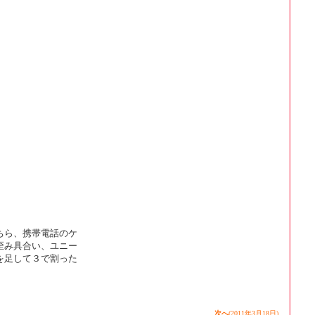
ちら、携帯電話のケ
歪み具合い、ユニー
を足して３で割った
次へ
(2011年3月18日)