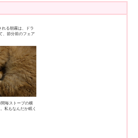
される朝霧は、ドラ
て、節分前のフェア
時間毎ストーブの横
”。私もなんだか眠く
。