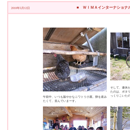
■ ＷＩＭＡインターナショナ
2010年5月12日
そして、連休
たのは、ポタ
っくりこいた
午前中、いつも賑やかなニワトリ小屋。卵を産み
たくて、並んでいまーす。