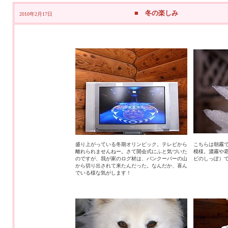
■ 冬の楽しみ
2010年2月17日
盛り上がっている冬期オリンピック。テレビから
こちらは朝霧
離れられませんねー。さて開会式にふと気づいた
模様。濃霧や
のですが、我が家のログ材は、バンクーバーの山
ビのしっぽ）
から切り出されて来たんだった。なんだか、喜ん
でいる様な気がします！