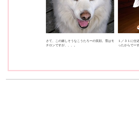
さて、この嬉しそうなこうたろーの笑顔。雪はモ
１／３１に仕
チロンですが、、、。
ったからでー