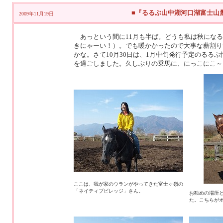
■『るるぶ山中湖河口湖富士山麓
2009年11月19日
あっという間に11月も半ば。どうも私は秋になる
きにゃーい！）。でも暖かかったので大事な薪割り
かな。さて10月30日は、1月中旬発行予定のるる
を過ごしました。久しぶりの乗馬に、にっこにこ～
ここは、我が家のウランがやってきた富士ヶ嶺の
「ネイティブビレッジ」さん。
お勧めの場所
た。こちらが