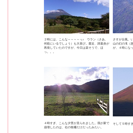
２時には、こんな～～～～っ♪ ウラン（さあ、
さすが台風。
何処にいるでしょう）も大喜び。最近、蹄葉炎が
山の幻の滝（
再発していたのですが、今日は楽そうで、ほ
が、４時にな
っ。。。
４時すぎ、こんな夕景が見られました。我が家で
そして５時す
崩壊したのは、右の牧柵だけだったみたい。