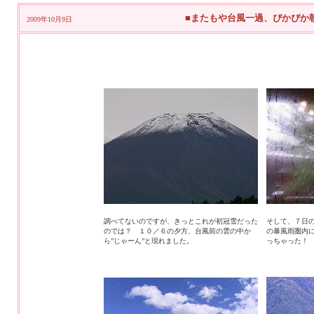
■またもや台風一過、ぴかぴか
2009年10月9日
調べてないのですが、きっとこれが初冠雪だった
そして、７日
のでは？ １０／６の夕方、台風前の雲の中か
の暴風雨圏内
ら”じゃーん”と現れました。
っちゃった！