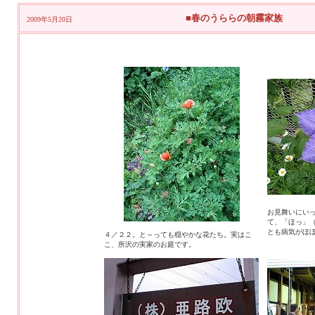
■春のうららの朝霧家族
2009年5月20
日
お見舞いにい
て、「ほっ」
とも病気がほぼ
４／２２。と～っても穏やかな花たち。実はこ
こ、所沢の実家のお庭です。