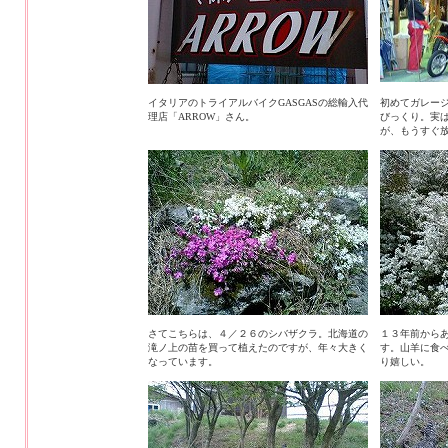
イタリアのトライアルバイクGASGASの総輸入代
初めてガレー
理店「ARROW」さん。
びっくり。実
が、もうすぐ
さてこちらは、４／２６のシバザクラ。北海道の
１３年前から
滝ノ上の苗を買って植えたのですが、年々大きく
す。山羊に食
なっています。
り嬉しい。