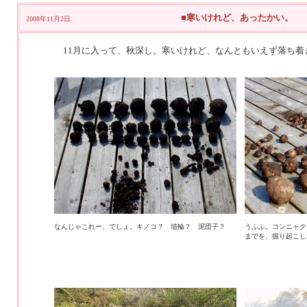
■寒いけれど、あったかい。
2008年11月2日
11月に入って、秋深し。寒いけれど、なんともいえず落ち着
なんじゃこれー、でしょ。キノコ？ 埴輪？ 泥団子？
うふふ。コンニャク
までを、掘り起こし