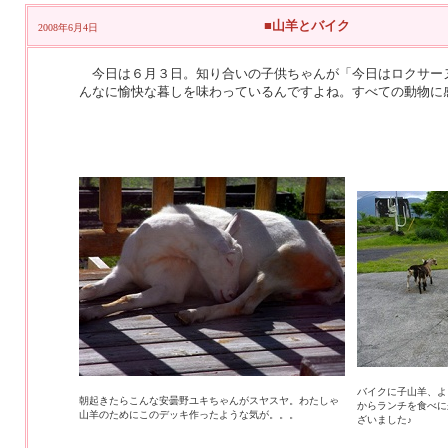
■山羊とバイク
2008年6月4日
今日は６月３日。知り合いの子供ちゃんが「今日はロクサー
んなに愉快な暮しを味わっているんですよね。すべての動物に
バイクに子山羊、よ
朝起きたらこんな安曇野ユキちゃんがスヤスヤ。わたしゃ
からランチを食べに
山羊のためにこのデッキ作ったような気が。。。
ざいました♪