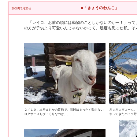
■「きょうのわんこ」
2008年2月20日
「レイコ、お前の頭には動物のことしかないのかー！」って
の方が子供より可愛いんじゃないかって、幾度も思った私。そ
２／１０。出産まじかの貫禄で、普段はまったく動じない
ぎょぎょぎょーん。
ロクサーヌもびっくりなのは、、、。
やってきたバイク野