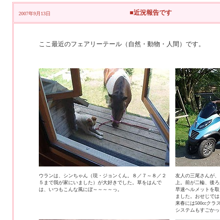
■近況報告です
2007年9月13日
ここ最近のフェアリーテール（自然・動物・人間）です。
ウランは、シンちゃん（現・ジョンくん。８／７～８／２
友人の三尾さんが、ピ
５まで我が家にいました）が大好きでした。草をはんで
上。前が二輪、後ろ
は、いつもこんな風にぼ～～～～っ。
早速ヘルメットを取
ました。おせじでは
来春には500ccク
システムもすごかっ