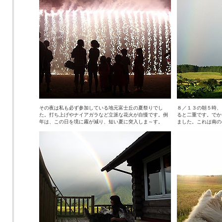
その夜は私も必ず参加している地元富士丘の夏祭りでし
８／１３の朝５時、
た。打ち上げやナイアガラなど立派な花火が自慢です。例
ると二重です。でか
年は、この日を境に霧が減り、短い夏に突入しま～す。
ました。これは南の