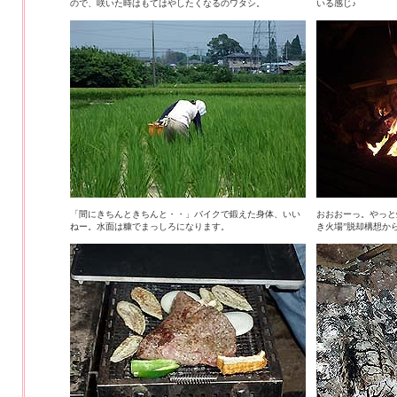
ので、咲いた時はもてはやしたくなるのワタシ。
いる感じ♪
「間にきちんときちんと・・」バイクで鍛えた身体、いい
おおおーっ。やっと
ねー。水面は糠でまっしろになります。
き火場”脱却構想か