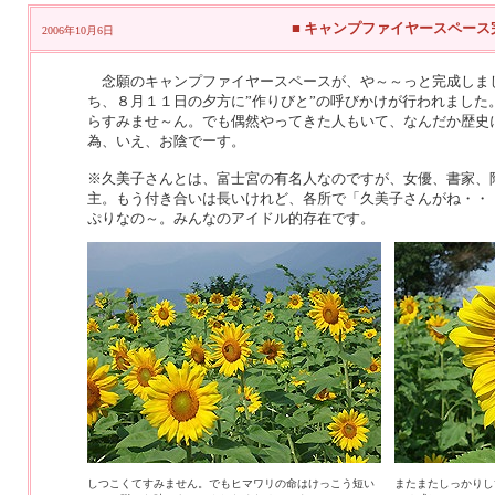
■ キャンプファイヤースペース
2006年10月6日
念願のキャンプファイヤースペースが、や～～っと完成しまし
ち、８月１１日の夕方に”作りびと”の呼びかけが行われまし
らすみませ～ん。でも偶然やってきた人もいて、なんだか歴史
為、いえ、お陰でーす。
※久美子さんとは、富士宮の有名人なのですが、女優、書家、
主。もう付き合いは長いけれど、各所で「久美子さんがね・・
ぷりなの～。みんなのアイドル的存在です。
しつこくてすみません。でもヒマワリの命はけっこう短い
またまたしっかりし