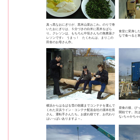
真っ黒なおにぎりが、黒米山菜おこわ。のりで巻
いたおにぎりは、５分づきの白米に黒米をぱら
食堂に変身し
り。クレソンは、もちろん中垣さんちの無農薬ク
なで食べると
レソンです♪ うまっ！ たくわんは、まりこの
田舎のお母さん作。
横浜からはるばる雪の朝霧までコンテナを運んで
昼食の後、ぴっ
くれた京浜ライン・コンテナ配送会社の瀧本社長
開始です。次
さん、運転手さんたち。お疲れ様です、お代わり
な♪ちゃかちゃ
はいっぱいありますよ～。