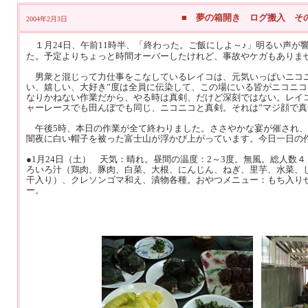
■ 夢の箱開き ログ搬入 そ
2004年2月3日
１月24日、午前11時半、「終わった。ご飯にしよ～♪」明るい声
た。予定よりちょっと時間オーバーしたけれど、事故やケガもありま
男衆と混じって力仕事をこなしているレイコは、元気いっぱいニコニ
い、嬉しい、大好き”度は全員に伝染して、この場にいる皆がニコニ
なりかねない作業だから、やる時は真剣、だけど深刻ではない。レイ
ャーレースでも田んぼでも同じ、ニコニコと真剣。それは”マジ顔で真
午後5時、本日の作業が全て終わりました。ささやかな宴が催され、
闇夜に白い帽子を被った富士山が浮かび上がっています。今日一日の
●1月24日（土） 天気：晴れ。昼間の温度：2～3度。無風。総人数
ろいろ汁（鶏肉、豚肉、白菜、大根、にんじん、ねぎ、里芋、水菜、
干入り）、クレソンゴマ和え、漬物各種。おやつメニュー：もち入り
ー。