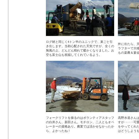
ログ材と同じく4トン半のユニックで、束ごと引
外に出たら、天
き出します。当初心配された天気ですが、全くの
ラフターで大
無風の上、どんどん晴れて暖かくなりました。お
もの楽農＆宴
空も富士山も祝福してくれているよう。
フォークリフトを操るのはボランティアスタッフ
高野水道さん
の白井さん、新田さん。モチロン、二人ともオペ
すが･････
レーターの資格あり。農業では活かせなかったか
をやってくれ
ら、よかったね！
はどうしよう