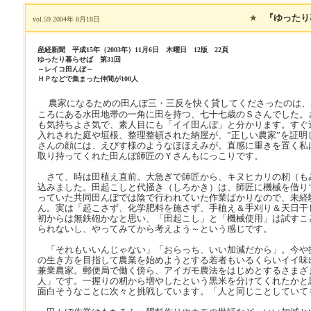
★
『ゆったり
vol.59 2004年 8月18日
産経新聞 平成15年（2003年）11月6日 木曜日 12版 22頁
ゆったり暮らせば 第31回
～レイコ田んぼ～
ＨＰなどで集まった仲間が100人
農家になるための田んぼ三・三反を快く貸してくださったのは、
ころにある水田地帯の一角に田を持つ、七十七歳のＳさんでした。
も気持ちよさ気で、素人目にも「イイ田んぼ」と分かります。すぐ
入れされた庭や垣根、整理整頓された納屋が、”正しい農家”を証明
さんの顔には、えびす様のようなほほえみが。直感に重きを置く私
取り持ってくれた田んぼ師匠のＹさんもにっこりです。
さて、時は田植え直前。大急ぎで師匠から、キヌヒカリの籾（も
込みました。田起こしと代掻き（しろかき）は、師匠に機械を借り
っていた共同田んぼでは陰で行われていた作業ばかりなので、未経
ん。実は「起こさず、化学肥料を施さず、手植え＆手刈り＆天日干
初からは無鉄砲かなと思い、「田起こし」と「機械使用」は試すこ
られないし、やってみてから考えよう～という感じです。
「それもいいんじゃない」「おらっち、いい加減だから」。今や
の生き方を目指して農業を始めようとする若者もいるくらいイイ味
兼業農家。郵便局で働く傍ら、アイガモ農法をはじめとするさまざ
人」です。一握りの籾から増やしたという黒米を分けてくれたかと
面白そうなことに次々と挑戦しています。「人と同じことしていて