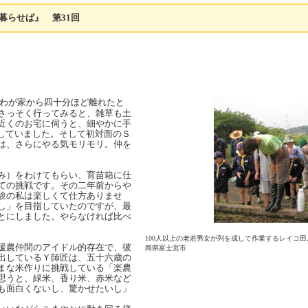
暮らせば』 第31回
わが家から四十分ほど離れたと
さっそく行ってみると、雑草も土
近くのお宅に伺うと、細やかに手
していました。そして初対面のＳ
は、さらにやる気モリモリ。仲を
み）をわけてもらい、育苗箱に仕
ての挑戦です。その二年前からや
験の私は楽しくて仕方ありませ
し」を目指していたのですが、最
とにしました。やらなければ比べ
100人以上の老若男女が列を成して作業するレイコ田
援農仲間のアイドル的存在で、彼
岡県富士宮市
出しているＹ師匠は、五十六歳の
まな米作りに挑戦している「楽農
思うと、緑米、香り米、赤米など
も面白くないし、驚かせたいし」