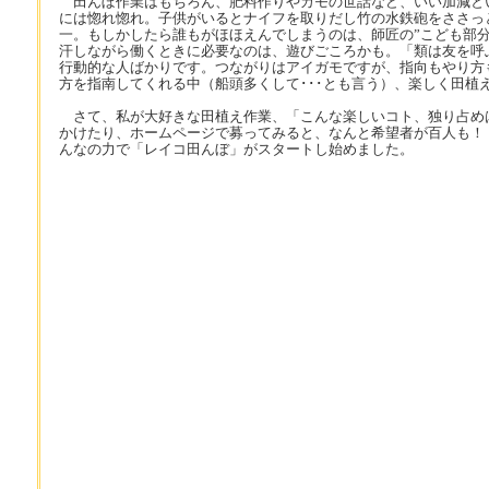
田んぼ作業はもちろん、肥料作りやカモの世話など、いい加減と
には惚れ惚れ。子供がいるとナイフを取りだし竹の水鉄砲をささっ
一。もしかしたら誰もがほほえんでしまうのは、師匠の”こども部分
汗しながら働くときに必要なのは、遊びごころかも。「類は友を呼
行動的な人ばかりです。つながりはアイガモですが、指向もやり方
方を指南してくれる中（船頭多くして･･･とも言う）、楽しく田植
さて、私が大好きな田植え作業、「こんな楽しいコト、独り占め
かけたり、ホームページで募ってみると、なんと希望者が百人も！
んなの力で「レイコ田んぼ」がスタートし始めました。