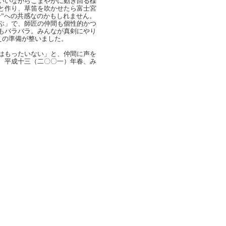
いいながらこまやかに動き回る様
と作り、草笛を吹かせたら富士宮
”への共感なのかもしれません。
ぶ」で、師匠の仲間も個性的かつ
もバラバラ。みんなが真剣にやり
えの準備が整いました。
はもったいない」と、仲間に声を
 平成十三（二〇〇一）年春、み