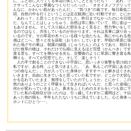
に、ふと目に入ってくる草花の美しいことと言ったら！ 「あれ、ツ
クサってこんなに華麗なつくりだったっけ」「オオイヌノフグリって
んなに、かわいい筋があったんだ」。”気づき”の嵐です。毎日最低二
回、自然の中を行くということは定点観測に近い行動ですが、とにか
「あれっ？」と思うことだらけでした。昨日までなかったのに今日現
た、なんてことはしょっちゅう。自然は常に動いていて、同じ姿は一
もありません。そして入り組んだ群生をよく見ると、勢力争いをして
るのではなく、共生しているのが分かります。それは見事に譲り合っ
いるのです。その草花や木々にいる様々な虫たちも、鳥にやられる危
感はどこへ、悠々と生を謳歌（おうか）しています。早朝の草原に張
れた地グモの巣は、朝露の絨毯（じゅうたん）のようであり、朝日を
びた牧草の穂は、それだけで仏様に見えるほど完璧（かんぺき）です
渡る雲も、すべてを輝かせる光も、交響曲のように草原に響き渡る鳥
囀りも、すべてが完璧でした。そして、楽しそう！
人の手で創ることのできない小宇宙に、思いっきり衝撃を受け続け
私ですが、ある時、ふと気づきました。「あ、私もこの宇宙にあるひ
つの命なんだ」。力が入っていた身体が、すすすーっと解きほぐされ
いきます。自由に生きていると思っていた私ですが、どこかで大切な
かを忘れていたまま、無理をしていたのでしょうか。とにかく、この
然のありようのごとく呼吸をして生きればいいんだ、と思った途端に
何かが変わっていきました。鼻水をふくためのタオルをいつも首に下
ていた私の花粉症が治ったのは、引っ越してわずか二週間ほど。十以
あった他の病も、半年もたたないうちに消えていました。心と身体っ
ホントにひとつ･･･。