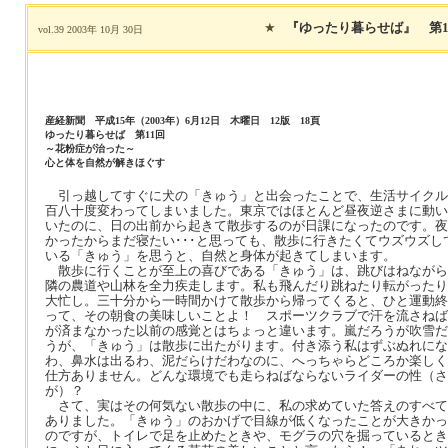
★
『ゆったり暮らせば』 第1
vol.39 2003年 10月 30日
産経新聞 平成15年（2003年）6月12日 木曜日 12版 18頁
ゆったり暮らせば 第11回
～花粉症が治った～
心と体を自然が解きほぐす
引っ越してすぐに犬の「きゅう」と出会ったことで、生活サイクル
百八十度変わってしまいました。東京ではほとんど昼夜逆さまに動い
いたのに、日の出前から起きて散歩するのが日課になったのです。夜
かったからまだ寝たい･･･と思っても、散歩に行きたくてウズウズし
いる「きゅう」を思うと、自然と身体が起きてしまいます。
散歩に行くことが至上の喜びである「きゅう」は、跳びはねながら
隣の農道や山林を全力疾走します。私も飛んだり跳ねたり転がったり
大忙し。三十分から一時間かけて散歩から帰ってくると、ひと運動終
って、その朝食の美味しいことよ！ スポーツクラブで汗を流さねば
が済まなかった以前の感覚とはちょっと違います。嵐だろうが吹雪だ
うが、「きゅう」は散歩に出たがります。付き添う私はずぶぬれにな
わ、鼻水は出るわ、泥だらけだわなのに、へっちゃらどころか楽しく
仕方ありません。どんな環境でも走らねばならないライダーの性（さ
が）？
さて、実はその何気ない散歩の中に、私の求めていた答えのすべて
ありました。「きゅう」のおかげで目線が低くなったことが大きかっ
のですが、トイレで足を止めたときや、モグラの穴を掘っているとき