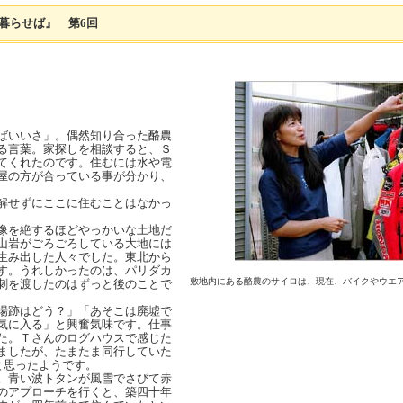
暮らせば』 第6回
ばいいさ」。偶然知り合った酪農
る言葉。家探しを相談すると、Ｓ
てくれたのです。住むには水や電
屋の方が合っている事が分かり、
解せずにここに住むことはなかっ
像を絶するほどやっかいな土地だ
山岩がごろごろしている大地には
生み出した人々でした。東北から
す。うれしかったのは、パリダカ
敷地内にある酪農のサイロは、現在、バイクやウエ
刺を渡したのはずっと後のことで
場跡はどう？」「あそこは廃墟で
気に入る」と興奮気味です。仕事
た。Ｔさんのログハウスで感じた
ましたが、たまたま同行していた
と思ったようです。
。青い波トタンが風雪でさびて赤
のアプローチを行くと、築四十年