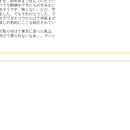
すが、四年前まで住んでいたとい
れて小動物やクモたちのすみかに
きそうです。怖くない。ただ、空
ました。でもそれがどうした、で
カアワダチソウだらけで何処まで
探しの初めにここを紹介されてい
で取り付けて東京に戻った私は、
向けて寝られないなあ」。マンシ