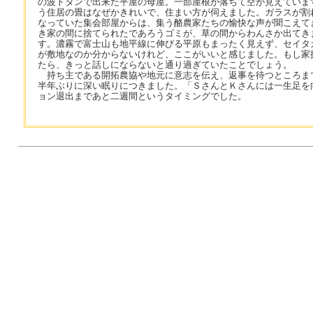
の波トタンで出来た平屋の母屋。一部屋根が落ちて空が見えていま
う住居の畳はなぜかきれいで、住まい方が伺えました。ガラスが割
なっていた集会部屋からは、集う酪農家たちの愉快な声が聞こえて
き家の間に捨てられたであろうゴミが、草の間からわんさか出てき
す。濃霧で富士山も地平線に伸びる平原もまったく見えず、セイタ
が敷地なのか分からないけれど、ここがいいと感じました。もし家
たら、きっと話しにならないと通り過ぎていたことでしょう。
持ち主である開拓農協や地元に意志を伝え、返事を待つところま
半年ぶりに深い眠りにつきました。「ＳさんとＫさんには一生足を
ョン退出まであと二週間というタイミングでした。