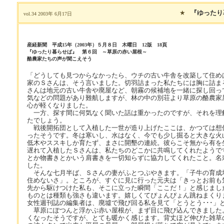
★
『ゆったり
vol.34 2003年 6月17日
産経新聞 平成15年（2003年）５月８日 木曜日 12版 18頁
『ゆったり暮らせば』 第６回 ～草原の赤い屋根～
酪農家たちの声が聞こえそう
「どうしても見つからなかったら、ウチの古い牛舎を改築して住め
家のＳさんは、そう言いました。切羽詰まった私たちには胸に詰ま
さんは地元の古い牛舎や廃屋など、朝霧の候補地を一緒に探し回っ
気などの問題があり難航しますが、林の中の別荘より草原の酪農家
心が軽くなりました。
一方、探す間に何気なく聞いた話は重かったのですが、それを理
たでしょう。
戦後開拓団として入植した一世が造り上げたここは、かつては想
ったそうです。冬は寒いし、水はなく、今でも少し掘ると大きな火
低木やススキしか育たず、まさに開墾の連続。彼らこそ無から有を
遅れて入植したＳさんは、私たちのどこかに共鳴してくれたようで
とか物書きとかいう肩書きを一切知らずに協力してくれたこと。名
した。
そんな七月半ば、Ｓさんの妻がふとつぶやきます。「子牛の育成
住めないさ」。ところが、すぐに見に行った元夫は「きっとお前も
先から駆けつけた私も、そこに立った瞬間「ここだ！」と感じまし
ものとは種類も強さも違います。嬉しくてぴょんぴょん跳ねまくり
女性週刊誌の編集者は、廃墟で飛び回る私を見て「とうとう･･･」
草原にぽつんと浮かぶ赤い屋根が、まず目に飛び込んできました
くなったそうですが、とても暖かく感じます。背丈ほど伸びた雑草