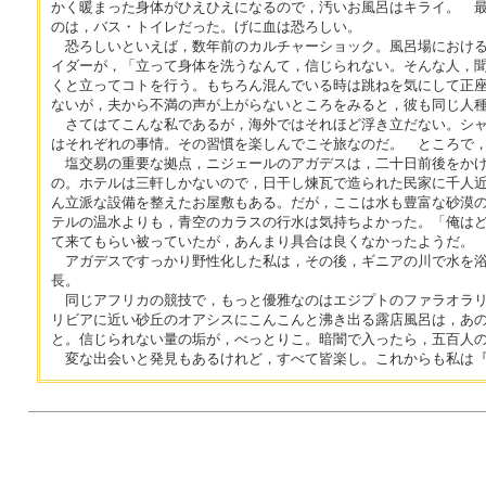
かく暖まった身体がひえひえになるので，汚いお風呂はキライ。 
のは，バス・トイレだった。げに血は恐ろしい。
恐ろしいといえば，数年前のカルチャーショック。風呂場における
イダーが，「立って身体を洗うなんて，信じられない。そんな人，
くと立ってコトを行う。もちろん混んでいる時は跳ねを気にして正
ないが，夫から不満の声が上がらないところをみると，彼も同じ人
さてはてこんな私であるが，海外ではそれほど浮き立だない。シャ
はそれぞれの事情。その習慣を楽しんでこそ旅なのだ。 ところで
塩交易の重要な拠点，ニジェールのアガデスは，二十日前後をかけ
の。ホテルは三軒しかないので，日干し煉瓦で造られた民家に千人
ん立派な設備を整えたお屋敷もある。だが，ここは水も豊富な砂漠
テルの温水よりも，青空のカラスの行水は気持ちよかった。「俺は
て来てもらい被っていたが，あんまり具合は良くなかったようだ。
アガデスですっかり野性化した私は，その後，ギニアの川で水を浴
長。
同じアフリカの競技で，もっと優雅なのはエジプトのファラオラリ
リビアに近い砂丘のオアシスにこんこんと沸き出る露店風呂は，あ
と。信じられない量の垢が，べっとりこ。暗闇で入ったら，五百人
変な出会いと発見もあるけれど，すべて皆楽し。これからも私は『