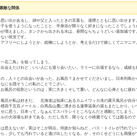
素敵な関係
思い出があるし、姉や父と入ったときの言葉も、湯煙とともに思い出せます
椅子を使うようになったことと、半身浴が限りなく好きになったことでしょう
のが増えました。タンクから出される水は、昼間ならちょうどいい湯加減です
らない状況です。
アフリーにしようとか、総檜にしようとか、考えるだけで嬉しくてニマニマ
一石二鳥』を狙ってしまう。
出会えたけれど，いい人にも巡り会いたい。ラリーに出場するなら，成績も
。
の，人々との出会いがあった。お風呂？まかせてくださいまし。日本列島か
，なにを隠そうこの私のことでござい。
お風呂の役割というのは，実に大きくそして重い。どんなに心身ともに疲れ
風呂が私は好きだ。 北海道は知床にあるカムイワッカ滝の露天風呂が自分
。標高千五百メートル，白馬岳山麓に湧き出る蓮華温泉の湯もまたしかり。い
ワセに思う。日本って，なぁんてスバラシイところなんだと感動してしまう。
ルの大浴場も好きである。ただし当方，限りなく小綺麗でなくては困るので
は思えないが，実はそこが弱点。何故か知らねど，バス・トイレが汚れてい
から，少しでも汚れていると逃げ出したくなる。が，そのくせどうにも我慢が