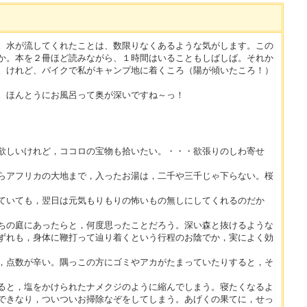
。水が流してくれたことは、数限りなくあるような気がします。この
か。本を２冊ほど読みながら、１時間はいることもしばしば。それか
。けれど、バイクで私がキャンプ地に着くころ（陽が傾いたころ！）
。ほんとうにお風呂って奥が深いですね～っ！
欲しいけれど，ココロの宝物も拾いたい。・・・欲張りのしわ寄せ
らアフリカの大地まで，入ったお湯は，二千や三千じゃ下らない。桜
ていても，翌日は元気もりもりの怖いもの無しにしてくれるのだか
ちの庭にあったらと，何度思ったことだろう。深い森と抜けるような
ずれも，身体に鞭打って辿り着くという行程のお陰でか，実によく効
，点数が辛い。隅っこの方にゴミやアカがたまっていたりすると，そ
ると，塩をかけられたナメクジのように縮んでしまう。寝たくなるよ
できなり，ついついお掃除なぞをしてしまう。あげくの果てに，せっ