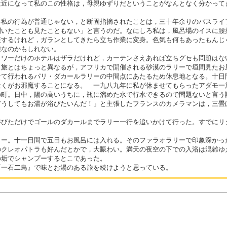
最近になって私のこの性格は，母親ゆずりだということがなんとなく分かって
私の行為が普通じゃない，と断固指摘されたことは，三十年余りのバスライ
聞いたことも見たこともない」と言うのだ。なにしろ私は，風呂場のイスに腰
座するけれど，ガランとしてきたら立ち作業に変身。色気も何もあったもんじ
種なのかもしれない。
ワーだけのホテルはザラだけれど，カーテンさえあれば立ちグセも問題はな
，旅とはちょっと異なるが，アフリカで開催される砂漠のラリーで垣間見たお
て行われるパリ・ダカールラリーの中間点にあたるため休息地となる。十日
近くがお邪魔することになる。 一九八九年に私が休ませてもらったアダモ一
の町。日中，陽の高いうちに，瓶に溜めた水で行水できるので問題ないと言う
どうしてもお湯が浴びたいんだ！」と主張したフランスのカメラマンは，三畳
びただけでゴールのダカールまでラリー一行を追いかけて行った。すでにリ
ー。十一日間で五日もお風呂には入れる。そのファラオラリーで印象深かっ
のクレオパトラも好んだとかで，大賑わい。満天の夜空の下での入浴は混雑ゆ
の垢でシャンプーするとこであった。
一石二鳥』で味とお湯のある旅を続けようと思っている。