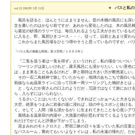
★
バスと私の
vol.23 2002年 3月 21日
風呂を語ると、ほんとうに止まりません。昔の木桶の風呂にも深い
文を書いたのはかなり前ですが、あれから変化したのは、木の風呂
ら最近の砂漠のラリーでは、毎日入れるような工夫がされているも
に入ると、即、風邪ひきコース・・・。従って、以前とあまり変わ
これからまた風呂場をひとつ増やそうと思っているのですが、バリ
『バスと私の素敵な関係』第３空間／１９９３年１
『二兎を追う者は一兎を得ず』というけれど，私の場合ついつい『
ツーリングは楽しいけれど，露天風呂にも浸かりたい。いい景色に
は，まま来ることもあるけれど，夢と期待は大きい方が断然楽しい
その一石二鳥精神で旅していたからか，地球のあちこちで面白いも
前線ならぬ温泉ラインに沿って日本一周ツーリングした物好きとは
と，なんだか寅さんの口上のようだが，冗談ではなくて旅における
ら，入らずにはいられない。
うるさいことはいいたくないが，できればどっかぁーんと大きなお
大空。絶景をつまみに岩壷の湯に浸れば，頭の中もスポンと抜ける
く。そして，人間（猿も浸かるが）に生まれてきたことを心底シア
風情ある温泉宿の内湯や，大漁宴の唄が思わず出てくるようなホテ
れだけでがぐんと評価が下がってしまう。
泥まみれのモトクロスと，野宿三昧の日々を送っていた私の言葉と
なバスルーム，嘗めてもいいよなトイレは，私の永遠の憧れだ。だ