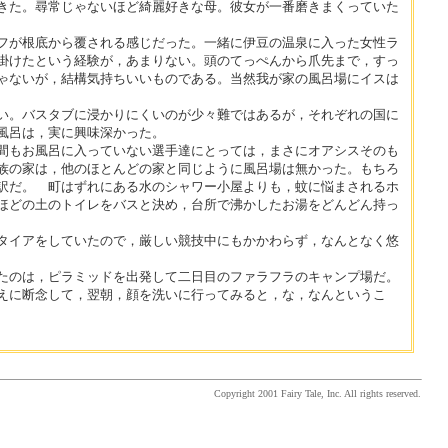
きた。尋常じゃないほど綺麗好きな母。彼女が一番磨きまくっていた
フが根底から覆される感じだった。一緒に伊豆の温泉に入った女性ラ
掛けたという経験が，あまりない。頭のてっぺんから爪先まで，すっ
ゃないが，結構気持ちいいものである。当然我が家の風呂場にイスは
い。バスタブに浸かりにくいのが少々難ではあるが，それぞれの国に
風呂は，実に興味深かった。
間もお風呂に入っていない選手達にとっては，まさにオアシスそのも
族の家は，他のほとんどの家と同じように風呂場は無かった。もちろ
訳だ。 町はずれにある水のシャワー小屋よりも，蚊に悩まされるホ
ほどの土のトイレをバスと決め，台所で沸かしたお湯をどんどん持っ
タイアをしていたので，厳しい競技中にもかかわらず，なんとなく悠
たのは，ピラミッドを出発して二日目のファラフラのキャンプ場だ。
えに断念して，翌朝，顔を洗いに行ってみると，な，なんというこ
Copyright 2001 Fairy Tale, Inc. All rights reserved.