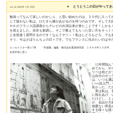
★
とうとうこの日がやってき
vol.18 2002年 1月 29日
勉強ってなんて楽しいのかしら、と思い始めたのは、２０代に入って
じて疑わない私は、ひたすら腰があがるのを待つのみです。そして大
ＨＫのフランス語講座からテレビの出演以来が来たことです！しかも
を迎えました。浴衣も新調し、そこで教えてもらった言い方をそっく
と全然違う質問するのです！なんてヤツ～！私はしどろもどろ、でも
そう、今はさぼりんちょの日々です。でもフランスに住みたいのは今
エッセイスター第１7弾 「学遊園」編集・株式会社栗原研究室 １９９９年１０月号
生涯学習に思う
12年間悩ん
めてから、や
リーは殆どが
は自分のゼッ
は、いつも通
い○○語入門
良かった。だ
実は私は、昔
に熱をあげ、
たけど）。と
が、会話が大
他愛ない茶呑
する様々な国