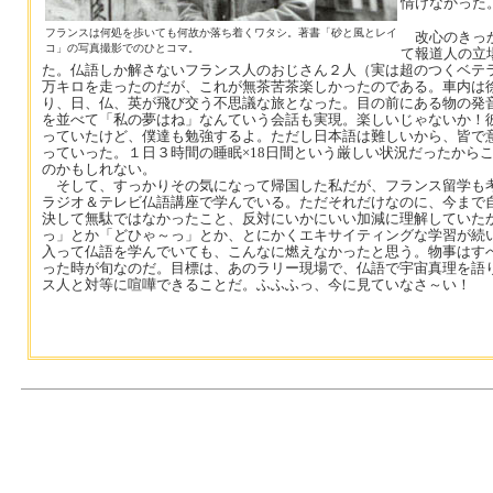
情けなかった
フランスは何処を歩いても何故か落ち着くワタシ。著書「砂と風とレイ
改心のきっか
コ」の写真撮影でのひとコマ。
て報道人の立
た。仏語しか解さないフランス人のおじさん２人（実は超のつくベテ
万キロを走ったのだが、これが無茶苦茶楽しかったのである。車内は
り、日、仏、英が飛び交う不思議な旅となった。目の前にある物の発
を並べて「私の夢はね」なんていう会話も実現。楽しいじゃないか！
っていたけど、僕達も勉強するよ。ただし日本語は難しいから、皆で
っていった。１日３時間の睡眠×18日間という厳しい状況だったから
のかもしれない。
そして、すっかりその気になって帰国した私だが、フランス留学も
ラジオ＆テレビ仏語講座で学んでいる。ただそれだけなのに、今まで
決して無駄ではなかったこと、反対にいかにいい加減に理解していた
っ」とか「どひゃ～っ」とか、とにかくエキサイティングな学習が続
入って仏語を学んでいても、こんなに燃えなかったと思う。物事はす
った時が旬なのだ。目標は、あのラリー現場で、仏語で宇宙真理を語
ス人と対等に喧嘩できることだ。ふふふっ、今に見ていなさ～い！